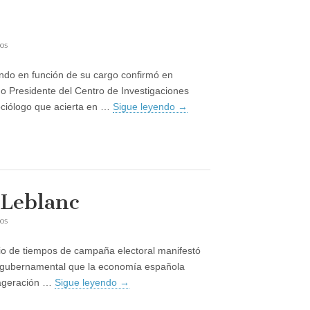
en
os
Tezanos
siempre
ando en función de su cargo confirmó en
acierta
o Presidente del Centro de Investigaciones
sociólogo que acierta en …
Sigue leyendo
→
 Leblanc
en
os
Como
el
io de tiempos de campaña electoral manifestó
cohete
de
a gubernamental que la economía española
Tony
xageración …
Sigue leyendo
→
Leblanc