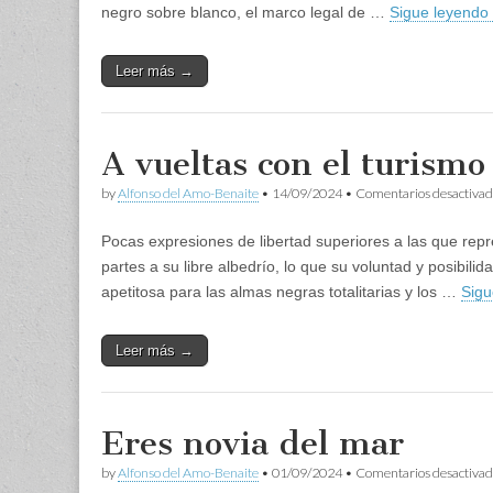
negro sobre blanco, el marco legal de …
Sigue leyendo
Leer más →
A vueltas con el turismo
by
Alfonso del Amo-Benaite
•
14/09/2024
•
Comentarios desactivad
Pocas expresiones de libertad superiores a las que rep
partes a su libre albedrío, lo que su voluntad y posibi
apetitosa para las almas negras totalitarias y los …
Sigu
Leer más →
Eres novia del mar
by
Alfonso del Amo-Benaite
•
01/09/2024
•
Comentarios desactivad