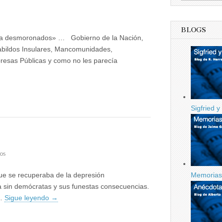
BLOGS
s, ya desmoronados» … Gobierno de la Nación,
abildos Insulares, Mancomunidades,
resas Públicas y como no les parecía
Sigfried y
en
os
Hacen
falta
Memorias 
ue se recuperaba de la depresión
demócratas
 sin demócratas y sus funestas consecuencias.
 …
Sigue leyendo
→