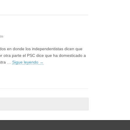
en
os
Pesaditos
son
dos en donde los independentistas dicen que
…
r otra parte el PSC dice que ha domesticado a
estra …
Sigue leyendo
→