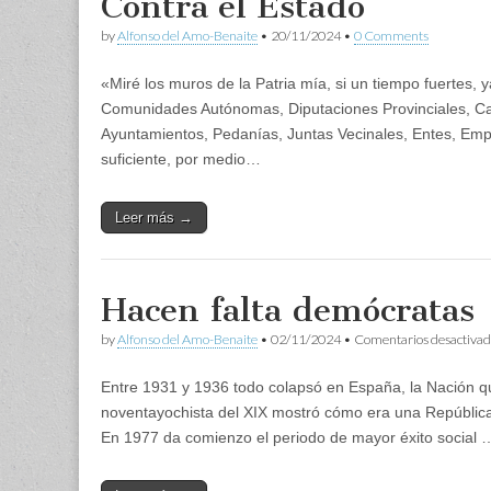
Contra el Estado
by
Alfonso del Amo-Benaite
•
20/11/2024
•
0 Comments
«Miré los muros de la Patria mía, si un tiempo fuerte
Comunidades Autónomas, Diputaciones Provinciales, C
Ayuntamientos, Pedanías, Juntas Vecinales, Entes, Emp
suficiente, por medio…
Leer más →
Hacen falta demócratas
by
Alfonso del Amo-Benaite
•
02/11/2024
•
Comentarios desactivad
Entre 1931 y 1936 todo colapsó en España, la Nación q
noventayochista del XIX mostró cómo era una República
En 1977 da comienzo el periodo de mayor éxito social