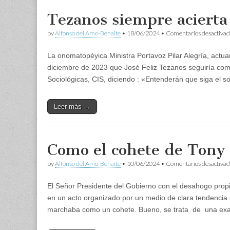
Tezanos siempre acierta
by
Alfonso del Amo-Benaite
•
18/06/2024
•
Comentarios desactivad
La onomatopéyica Ministra Portavoz Pilar Alegría, actu
diciembre de 2023 que José Feliz Tezanos seguiría com
Sociológicas, CIS, diciendo : «Entenderán que siga el 
Leer más →
Como el cohete de Tony
by
Alfonso del Amo-Benaite
•
10/06/2024
•
Comentarios desactivad
El Señor Presidente del Gobierno con el desahogo prop
en un acto organizado por un medio de clara tendenci
marchaba como un cohete. Bueno, se trata de una e