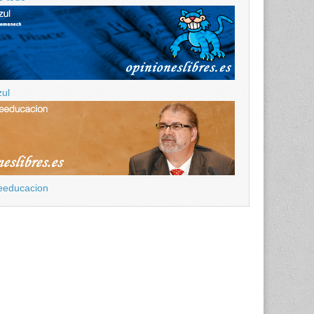
zul
eeducacion