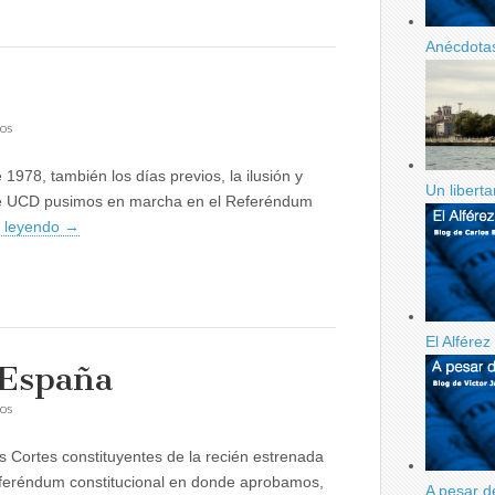
Anécdotas
en
os
Revisar
la
1978, también los días previos, la ilusión y
Constitución
Un libert
de UCD pusimos en marcha en el Referéndum
e leyendo
→
El Alfére
 España
en
os
Calidad
democrática
as Cortes constituyentes de la recién estrenada
en
España
eferéndum constitucional en donde aprobamos,
A pesar d