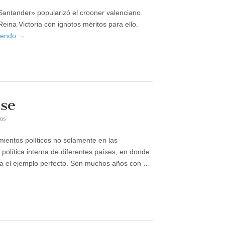
novia
Santander» popularizó el crooner valenciano
del
mar
eina Victoria con ignotos méritos para ello.
yendo
→
ose
en
os
La
gente
ientos políticos no solamente en las
acaba
hartándose
política interna de diferentes países, en donde
lta el ejemplo perfecto. Son muchos años con …