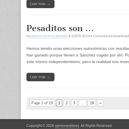
Leer más →
Pesaditos son …
by
Alfonso del Amo-Benaite
•
23/05/2024
•
Comentarios desactivad
Hemos tenido unas elecciones autonómicas con resulta
han ganado porque tienen a Sánchez cogido por ahí. Po
este mismo independentismo, pero la realidad nos mu
Leer más →
Page 1 of 19
1
2
3
…
19
»
Copyright © 2026
opinioneslibres
. All Rights Reserved.