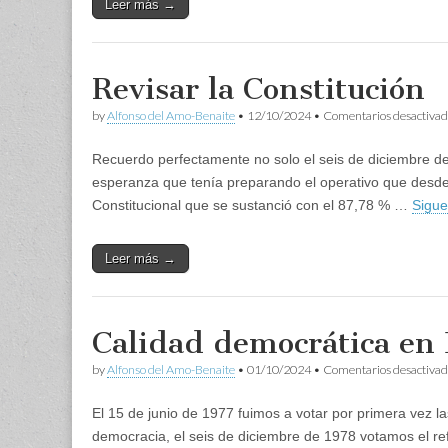
Leer más →
Revisar la Constitución
by
Alfonso del Amo-Benaite
•
12/10/2024
•
Comentarios desactivad
Recuerdo perfectamente no solo el seis de diciembre de 
esperanza que tenía preparando el operativo que des
Constitucional que se sustanció con el 87,78 % …
Sigu
Leer más →
Calidad democrática en
by
Alfonso del Amo-Benaite
•
01/10/2024
•
Comentarios desactivad
El 15 de junio de 1977 fuimos a votar por primera vez l
democracia, el seis de diciembre de 1978 votamos el r