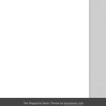
The Magazine Basic Theme by
bavotasan.com
.