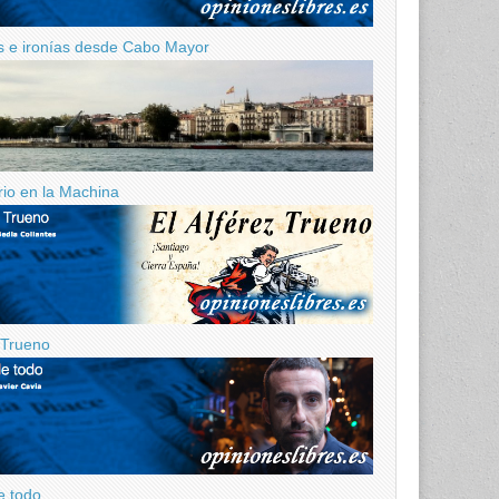
 e ironías desde Cabo Mayor
ario en la Machina
z Trueno
e todo