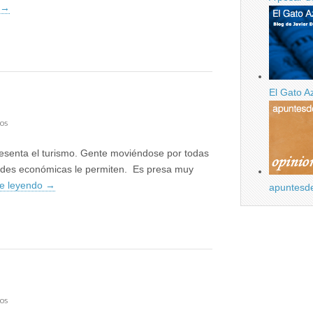
→
El Gato A
en
os
A
vueltas
resenta el turismo. Gente moviéndose por todas
con
el
lidades económicas le permiten. Es presa muy
turismo
e leyendo
→
apuntesd
en
os
Eres