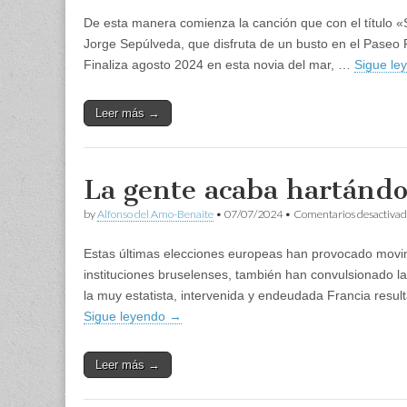
De esta manera comienza la canción que con el título «
Jorge Sepúlveda, que disfruta de un busto en el Paseo R
Finaliza agosto 2024 en esta novia del mar, …
Sigue le
Leer más →
La gente acaba hartánd
by
Alfonso del Amo-Benaite
•
07/07/2024
•
Comentarios desactivad
Estas últimas elecciones europeas han provocado movim
instituciones bruselenses, también han convulsionado la 
la muy estatista, intervenida y endeudada Francia resu
Sigue leyendo
→
Leer más →