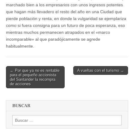
marchado bien a los empresarios con unos ingresos potentes
que hagan más llevadero el resto del año en una Ciudad que
pierde población y renta, en donde la vulgaridad se ejemplariza
como si fuera consigna para un futuro de poca esperanza, eso
mientras muchos permanecen atrapados en el «marco
incomparable» al que paradójicamente se agrede
habitualmente.
Post
← Por que ya no es rentable
A vueltas con el turismo →
para el pequeño accionista
navigation
del Santander la recompra
de acciones
BUSCAR
Buscar: