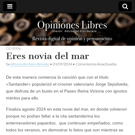
opinioneslibres
GENERAL
Eres novia del mar
en
by
Alfonso del Amo-Benaite
•
01/09/2024
•
Comentarios desactivados
Eres
novia
De esta manera comienza la canción que con el título
del
mar
«Santander» popularizó el crooner valenciano Jorge Sepúlveda,
que disfruta de un busto en el Paseo Reina Victoria con ignotos
méritos para ello.
Finaliza agosto 2024 en esta novia del mar, en donde volvieron
porque no podían faltar a la cita santanderina los
enternecedores papardos, que continuan empeñados, como
todos los veranos, en demostrar lo listos que son mientras se