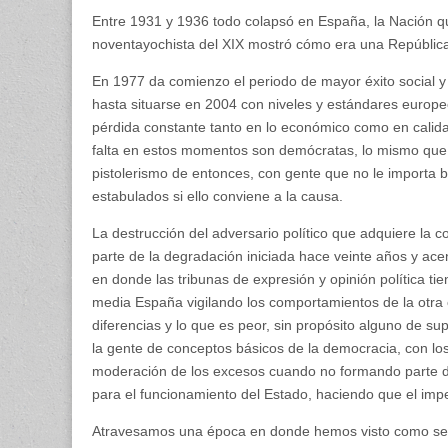
Entre 1931 y 1936 todo colapsó en España, la Nación q
noventayochista del XIX mostró cómo era una República
En 1977 da comienzo el periodo de mayor éxito social 
hasta situarse en 2004 con niveles y estándares europeo
pérdida constante tanto en lo económico como en calida
falta en estos momentos son demócratas, lo mismo que fa
pistolerismo de entonces, con gente que no le importa b
estabulados si ello conviene a la causa.
La destrucción del adversario político que adquiere la
parte de la degradación iniciada hace veinte años y acen
en donde las tribunas de expresión y opinión política ti
media España vigilando los comportamientos de la otra 
diferencias y lo que es peor, sin propósito alguno de s
la gente de conceptos básicos de la democracia, con los
moderación de los excesos cuando no formando parte de
para el funcionamiento del Estado, haciendo que el impe
Atravesamos una época en donde hemos visto como se 