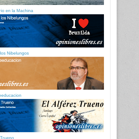
ario en la Machina
 los Nibelungos
eeducacion
z Trueno