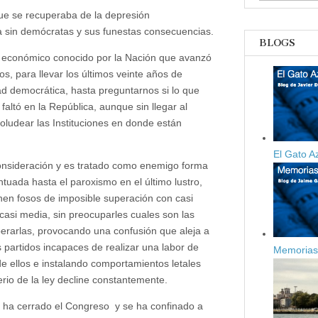
falta
ue se recuperaba de la depresión
demócratas
 sin demócratas y sus funestas consecuencias.
BLOGS
y económico conocido por la Nación que avanzó
s, para llevar los últimos veinte años de
d democrática, hasta preguntarnos si lo que
ltó en la República, aunque sin llegar al
oludear las Instituciones en donde están
El Gato A
 consideración y es tratado como enemigo forma
tuada hasta el paroxismo en el último lustro,
enen fosos de imposible superación con casi
casi media, sin preocuparles cuales son las
uperarlas, provocando una confusión que aleja a
 partidos incapaces de realizar una labor de
Memorias 
 ellos e instalando comportamientos letales
rio de la ley decline constantemente.
ha cerrado el Congreso y se ha confinado a