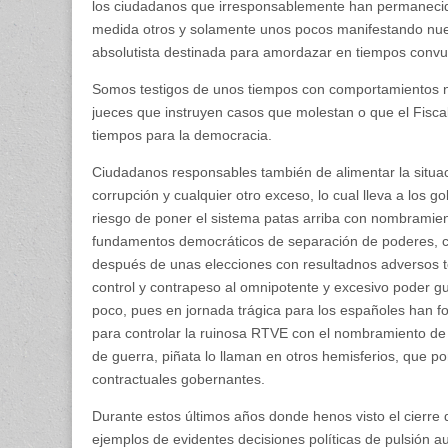
los ciudadanos que irresponsablemente han permanecido 
medida otros y solamente unos pocos manifestando nuest
absolutista destinada para amordazar en tiempos convu
Somos testigos de unos tiempos con comportamientos 
jueces que instruyen casos que molestan o que el Fisc
tiempos para la democracia.
Ciudadanos responsables también de alimentar la situaci
corrupción y cualquier otro exceso, lo cual lleva a los g
riesgo de poner el sistema patas arriba con nombramien
fundamentos democráticos de separación de poderes, c
después de unas elecciones con resultadnos adversos t
control y contrapeso al omnipotente y excesivo poder
poco, pues en jornada trágica para los españoles han f
para controlar la ruinosa RTVE con el nombramiento de c
de guerra, piñata lo llaman en otros hemisferios, que pon
contractuales gobernantes.
Durante estos últimos años donde henos visto el cierre
ejemplos de evidentes decisiones políticas de pulsión a