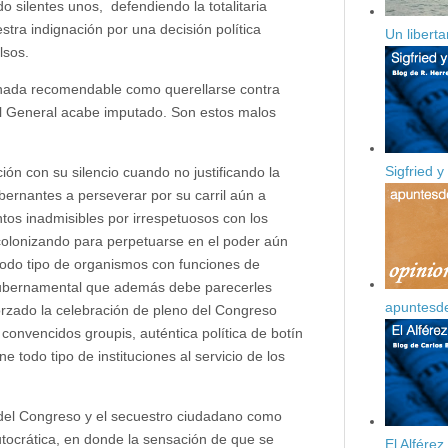
silentes unos, defendiendo la totalitaria
ra indignación por una decisión política
Un libert
lsos.
nada recomendable como querellarse contra
al General acabe imputado. Son estos malos
Sigfried y
ón con su silencio cuando no justificando la
obernantes a perseverar por su carril aún a
tos inadmisibles por irrespetuosos con los
olonizando para perpetuarse en el poder aún
odo tipo de organismos con funciones de
 gubernamental que además debe parecerles
apuntesd
orzado la celebración de pleno del Congreso
onvencidos groupis, auténtica política de botín
e todo tipo de instituciones al servicio de los
 del Congreso y el secuestro ciudadano como
utocrática, en donde la sensación de que se
El Alfére