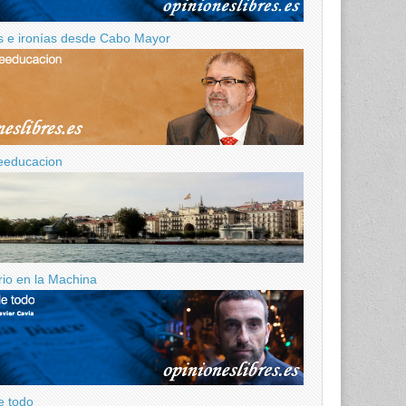
 e ironías desde Cabo Mayor
eeducacion
ario en la Machina
e todo