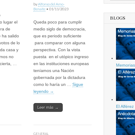
by
Alfonso del Amo-
Benaite
•
01/11/2023
e
BLOGS
o lugar el
Queda poco para cumplir
ura de
medio siglo de democracia,
 ha salido
que es periodo suficiente
votos de lo
para comparar con alguna
da casa y
perspectiva. Con la vista
emos no
puesta en el utópico ingreso
cierta, …
en las instituciones europeas
Memorias 
teníamos una Nación
gobernada por la dictadura
como lo haría un …
Sigue
leyendo
→
El Alfére
Leer más →
GENERAL