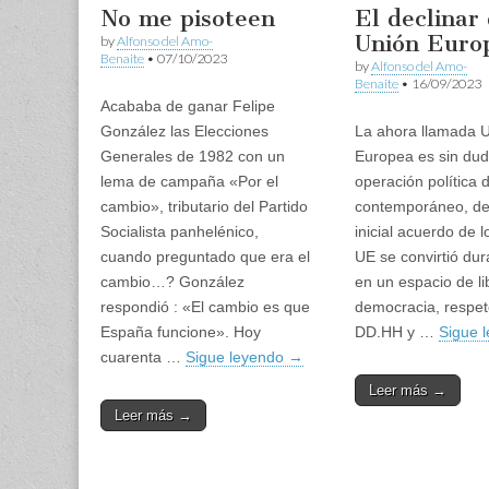
No me pisoteen
El declinar 
Unión Euro
by
Alfonso del Amo-
Benaite
•
07/10/2023
by
Alfonso del Amo-
Benaite
•
16/09/2023
Acababa de ganar Felipe
González las Elecciones
La ahora llamada 
Generales de 1982 con un
Europea es sin dud
lema de campaña «Por el
operación política
cambio», tributario del Partido
contemporáneo, de
Socialista panhelénico,
inicial acuerdo de l
cuando preguntado que era el
UE se convirtió du
cambio…? González
en un espacio de li
respondió : «El cambio es que
democracia, respet
España funcione». Hoy
DD.HH y …
Sigue 
cuarenta …
Sigue leyendo
→
Leer más →
Leer más →