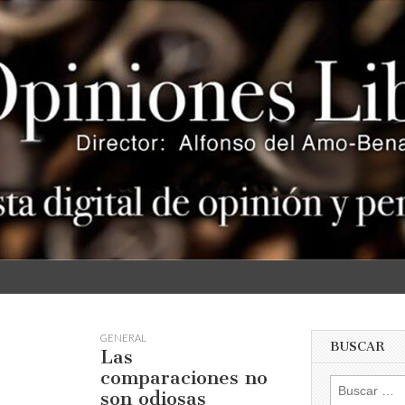
s
GENERAL
BUSCAR
Las
comparaciones no
Buscar:
son odiosas