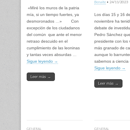
Benaite
•
24/11/2023
«Miré los muros de la patria
mía, si un tiempo fuertes, ya
Los días 15 y 16 d
desmoronados …» Con
noviembre ha tenid
excepción de los ciudadanos
debate de investid
del común que ante el menor
Pedro Sánchez que
retraso descuido en el
presidente con los 
cumplimiento de las leoninas
más granado de ca
y tantas veces absurdas …
aunque lo barrunt
Sigue leyendo
→
sabemos a ciencia 
Sigue leyendo
→
Leer más →
Leer más →
GENERAL
GENERAL