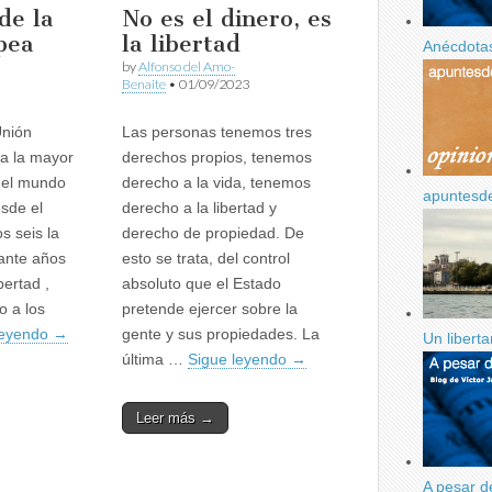
de la
No es el dinero, es
pea
la libertad
Anécdotas
by
Alfonso del Amo-
Benaite
•
01/09/2023
Unión
Las personas tenemos tres
a la mayor
derechos propios, tenemos
 del mundo
derecho a la vida, tenemos
apuntesd
sde el
derecho a la libertad y
os seis la
derecho de propiedad. De
rante años
esto se trata, del control
bertad ,
absoluto que el Estado
o a los
pretende ejercer sobre la
leyendo
→
gente y sus propiedades. La
Un libert
última …
Sigue leyendo
→
Leer más →
A pesar d