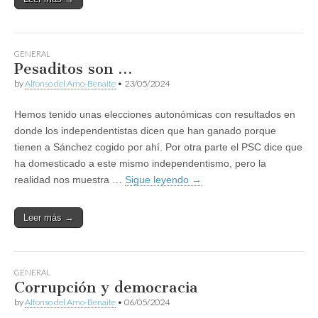
GENERAL
Pesaditos son …
by
Alfonso del Amo-Benaite
•
23/05/2024
Hemos tenido unas elecciones autonómicas con resultados en
donde los independentistas dicen que han ganado porque
tienen a Sánchez cogido por ahí. Por otra parte el PSC dice que
ha domesticado a este mismo independentismo, pero la
realidad nos muestra …
Sigue leyendo
→
Leer más →
GENERAL
Corrupción y democracia
by
Alfonso del Amo-Benaite
•
06/05/2024