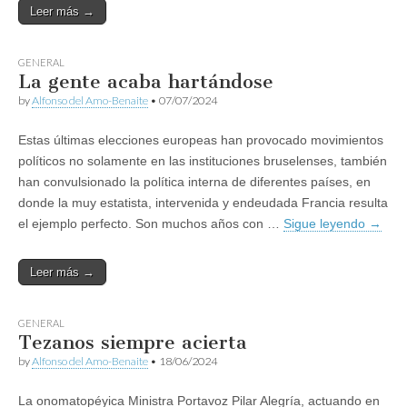
Leer más →
GENERAL
La gente acaba hartándose
by
Alfonso del Amo-Benaite
•
07/07/2024
Estas últimas elecciones europeas han provocado movimientos
políticos no solamente en las instituciones bruselenses, también
han convulsionado la política interna de diferentes países, en
donde la muy estatista, intervenida y endeudada Francia resulta
el ejemplo perfecto. Son muchos años con …
Sigue leyendo
→
Leer más →
GENERAL
Tezanos siempre acierta
by
Alfonso del Amo-Benaite
•
18/06/2024
La onomatopéyica Ministra Portavoz Pilar Alegría, actuando en