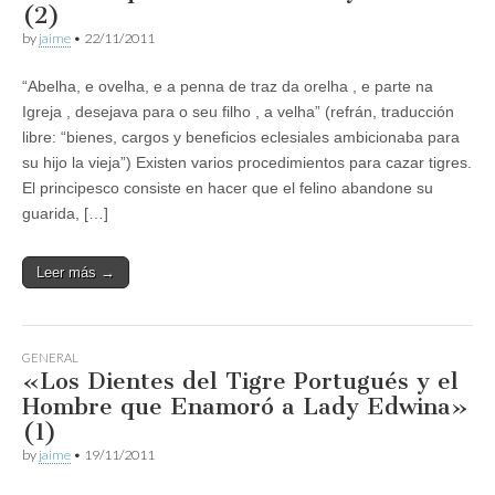
(2)
by
jaime
•
22/11/2011
“Abelha, e ovelha, e a penna de traz da orelha , e parte na
Igreja , desejava para o seu filho , a velha” (refrán, traducción
libre: “bienes, cargos y beneficios eclesiales ambicionaba para
su hijo la vieja”) Existen varios procedimientos para cazar tigres.
El principesco consiste en hacer que el felino abandone su
guarida, […]
Leer más →
GENERAL
«Los Dientes del Tigre Portugués y el
Hombre que Enamoró a Lady Edwina»
(1)
by
jaime
•
19/11/2011