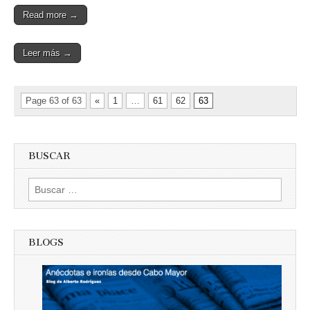
Read more →
Leer más →
Page 63 of 63
«
1
…
61
62
63
BUSCAR
Buscar:
BLOGS