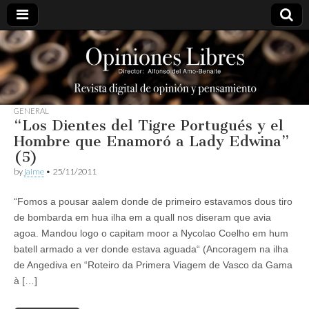
opinioneslibres
GENERAL
“Los Dientes del Tigre Portugués y el
Hombre que Enamoró a Lady Edwina”
(5)
by
jaime
•
25/11/2011
“Fomos a pousar aalem donde de primeiro estavamos dous tiro
de bombarda em hua ilha em a quall nos diseram que avia
agoa. Mandou logo o capitam moor a Nycolao Coelho em hum
batell armado a ver donde estava aguada“ (Ancoragem na ilha
de Angediva en “Roteiro da Primera Viagem de Vasco da Gama
à […]