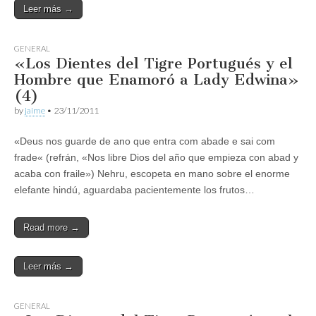
Leer más →
GENERAL
«Los Dientes del Tigre Portugués y el
Hombre que Enamoró a Lady Edwina»
(4)
by
jaime
•
23/11/2011
«Deus nos guarde de ano que entra com abade e sai com
frade« (refrán, «Nos libre Dios del año que empieza con abad y
acaba con fraile») Nehru, escopeta en mano sobre el enorme
elefante hindú, aguardaba pacientemente los frutos…
Read more →
Leer más →
GENERAL