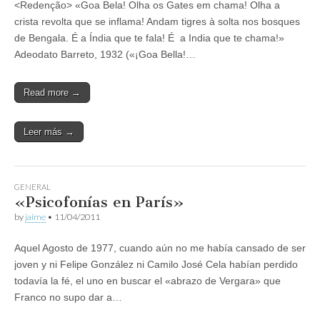
<Redenção> «Goa Bela! Olha os Gates em chama! Olha a
crista revolta que se inflama! Andam tigres à solta nos bosques
de Bengala. É a Índia que te fala! É a India que te chama!»
Adeodato Barreto, 1932 («¡Goa Bella!…
Read more →
Leer más →
GENERAL
«Psicofonías en París»
by
jaime
•
11/04/2011
Aquel Agosto de 1977, cuando aún no me había cansado de ser
joven y ni Felipe González ni Camilo José Cela habían perdido
todavía la fé, el uno en buscar el «abrazo de Vergara» que
Franco no supo dar a…