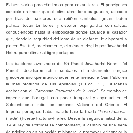
que
Existen varios procedimientos para cazar tigres. El principesco
Enamoró
a
consiste en hacer que el felino abandone su guarida, acosado
Lady
por filas de batidores que retiñen címbalos, gritan, baten
Edwina”
palmas, tocan tambores, y disparan espingardas con salvas,
(2)
conduciéndolo hasta la emboscada donde aguarda el cazador
que, desde la seguridad del lomo de un elefante, le disparará a
placer. Ese fué, precisamente, el método elegido por Jawaharlal
Nehru para ultimar al tigre portugués.
Los batidores avanzados de Sri Pandit Jawaharlal Nehru -”el
Pandit”- decidieron retiñir címbalos, el instrumento litúrgico
greco-romano que intencionadamente menciona San Pablo en
la más profunda de sus epístolas (1 Cor 13,1). Buscaban
acabar con el “
Patronato Portugués de la India
“. Se trataba de
impedir que Portugal, con poder temporal y espiritual en el
Subcontinente Indio, se pensase Vaticano del Oriente. El
Imperio portugués había nacido bajo la tríada “
Forte-Feitoria-
Frade
” (Fuerte-Factoría-Fraile). Desde la segunda mitad del s.
XV el rey de Portugal se comprometió, a cambio de una serie
de privilegios en su acción misionera, a promover y financiar la