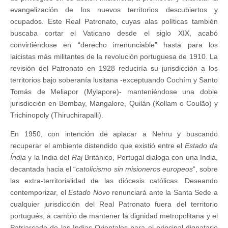
evangelización de los nuevos territorios descubiertos y
ocupados. Este Real Patronato, cuyas alas políticas también
buscaba cortar el Vaticano desde el siglo XIX, acabó
convirtiéndose en “derecho irrenunciable” hasta para los
laicistas más militantes de la revolución portuguesa de 1910. La
revisión del Patronato en 1928 reduciría su jurisdicción a los
territorios bajo soberanía lusitana -exceptuando Cochím y Santo
Tomás de Meliapor (Mylapore)- manteniéndose una doble
jurisdicción en Bombay, Mangalore, Quilán (Kollam o Coulão) y
Trichinopoly (Thiruchirapalli).
En 1950, con intención de aplacar a Nehru y buscando
recuperar el ambiente distendido que existió entre el
Estado da
Índia
y la India del
Raj
Británico, Portugal dialoga con una India,
decantada hacia el “
catolicismo sin misioneros europeos
“, sobre
las extra-territorialidad de las diócesis católicas. Deseando
contemporizar, el
Estado Novo
renunciará ante la Santa Sede a
cualquier jurisdicción del Real Patronato fuera del territorio
portugués, a cambio de mantener la dignidad metropolitana y el
Patriarcado de las Indias Orientales para el principal dignatario