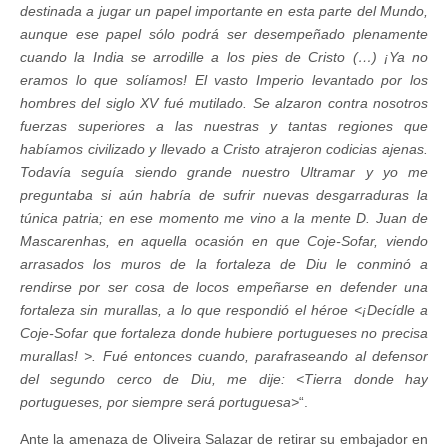
destinada a jugar un papel importante en esta parte del Mundo,
aunque ese papel sólo podrá ser desempeñado plenamente
cuando la India se arrodille a los pies de Cristo (…) ¡Ya no
eramos lo que solíamos! El vasto Imperio levantado por los
hombres del siglo XV fué mutilado. Se alzaron contra nosotros
fuerzas superiores a las nuestras y tantas regiones que
habíamos civilizado y llevado a Cristo atrajeron codicias ajenas.
Todavía seguía siendo grande nuestro Ultramar y yo me
preguntaba si aún habría de sufrir nuevas desgarraduras la
túnica patria; en ese momento me vino a la mente D. Juan de
Mascarenhas, en aquella ocasión en que Coje-Sofar, viendo
arrasados los muros de la fortaleza de Diu le conminó a
rendirse por ser cosa de locos empeñarse en defender una
fortaleza sin murallas, a lo que respondió el héroe <¡Decídle a
Coje-Sofar que fortaleza donde hubiere portugueses no precisa
murallas! >. Fué entonces cuando, parafraseando al defensor
del segundo cerco de Diu, me dije: <Tierra donde hay
portugueses, por siempre será portuguesa>
“.
Ante la amenaza de Oliveira Salazar de retirar su embajador en