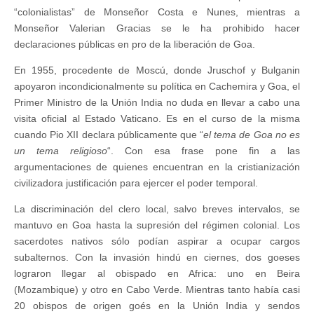
“colonialistas” de Monseñor Costa e Nunes, mientras a
Monseñor Valerian Gracias se le ha prohibido hacer
declaraciones públicas en pro de la liberación de Goa.
En 1955, procedente de Moscú, donde Jruschof y Bulganin
apoyaron incondicionalmente su política en Cachemira y Goa, el
Primer Ministro de la Unión India no duda en llevar a cabo una
visita oficial al Estado Vaticano. Es en el curso de la misma
cuando Pio XII declara públicamente que “
el tema de Goa no es
un tema religioso
“. Con esa frase pone fin a las
argumentaciones de quienes encuentran en la cristianización
civilizadora justificación para ejercer el poder temporal.
La discriminación del clero local, salvo breves intervalos, se
mantuvo en Goa hasta la supresión del régimen colonial. Los
sacerdotes nativos sólo podían aspirar a ocupar cargos
subalternos. Con la invasión hindú en ciernes, dos goeses
lograron llegar al obispado en Africa: uno en Beira
(Mozambique) y otro en Cabo Verde. Mientras tanto había casi
20 obispos de origen goés en la Unión India y sendos