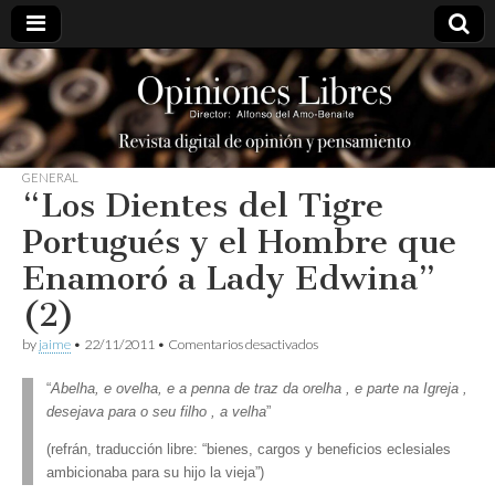
opinioneslibres
GENERAL
“Los Dientes del Tigre
Portugués y el Hombre que
Enamoró a Lady Edwina”
(2)
en
by
jaime
•
22/11/2011
•
Comentarios desactivados
“Los
Dientes
“
Abelha, e ovelha, e a penna de traz da orelha , e parte na Igreja ,
del
desejava para o seu filho , a velha
”
Tigre
Portugués
y
(refrán, traducción libre: “bienes, cargos y beneficios eclesiales
el
ambicionaba para su hijo la vieja”)
Hombre