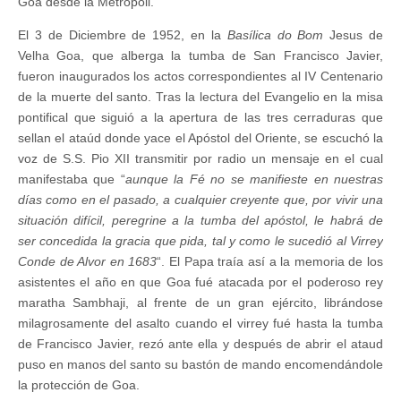
Goa desde la Metropoli.
El 3 de Diciembre de 1952, en la
Basílica do Bom
Jesus de
Velha Goa, que alberga la tumba de San Francisco Javier,
fueron inaugurados los actos correspondientes al IV Centenario
de la muerte del santo. Tras la lectura del Evangelio en la misa
pontifical que siguió a la apertura de las tres cerraduras que
sellan el ataúd donde yace el Apóstol del Oriente, se escuchó la
voz de S.S. Pio XII transmitir por radio un mensaje en el cual
manifestaba que “
aunque la Fé no se manifieste en nuestras
días como en el pasado, a cualquier creyente que, por vivir una
situación difícil, peregrine a la tumba del apóstol, le habrá de
ser concedida la gracia que pida, tal y como le sucedió al Virrey
Conde de Alvor en 1683
“. El Papa traía así a la memoria de los
asistentes el año en que Goa fué atacada por el poderoso rey
maratha Sambhaji, al frente de un gran ejército, librándose
milagrosamente del asalto cuando el virrey fué hasta la tumba
de Francisco Javier, rezó ante ella y después de abrir el ataud
puso en manos del santo su bastón de mando encomendándole
la protección de Goa.