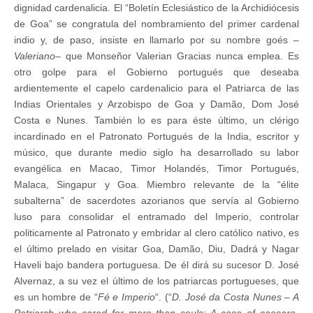
dignidad cardenalicia. El “Boletín Eclesiástico de la Archidiócesis
de Goa” se congratula del nombramiento del primer cardenal
indio y, de paso, insiste en llamarlo por su nombre goés –
Valeriano
– que Monseñor Valerian Gracias nunca emplea. Es
otro golpe para el Gobierno portugués que deseaba
ardientemente el capelo cardenalicio para el Patriarca de las
Indias Orientales y Arzobispo de Goa y Damão, Dom José
Costa e Nunes. También lo es para éste último, un clérigo
incardinado en el Patronato Portugués de la India, escritor y
músico, que durante medio siglo ha desarrollado su labor
evangélica en Macao, Timor Holandés, Timor Portugués,
Malaca, Singapur y Goa. Miembro relevante de la “élite
subalterna” de sacerdotes azorianos que servía al Gobierno
luso para consolidar el entramado del Imperio, controlar
politicamente al Patronato y embridar al clero católico nativo, es
el último prelado en visitar Goa, Damão, Diu, Dadrá y Nagar
Haveli bajo bandera portuguesa. De él dirá su sucesor D. José
Alvernaz, a su vez el último de los patriarcas portugueses, que
es un hombre de “
Fé e Imperio
“. (“
D. José da Costa Nunes – A
Patriarch who cared for more than souls: A case of caesaro-