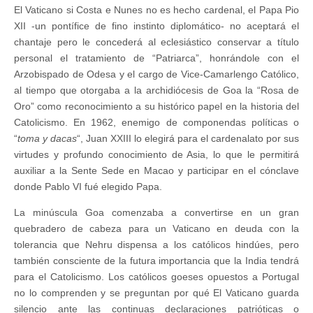
El Vaticano si Costa e Nunes no es hecho cardenal, el Papa Pio
XII -un pontífice de fino instinto diplomático- no aceptará el
chantaje pero le concederá al eclesiástico conservar a título
personal el tratamiento de “Patriarca”, honrándole con el
Arzobispado de Odesa y el cargo de Vice-Camarlengo Católico,
al tiempo que otorgaba a la archidiócesis de Goa la “Rosa de
Oro” como reconocimiento a su histórico papel en la historia del
Catolicismo. En 1962, enemigo de componendas políticas o
“
toma y dacas
“, Juan XXIII lo elegirá para el cardenalato por sus
virtudes y profundo conocimiento de Asia, lo que le permitirá
auxiliar a la Sente Sede en Macao y participar en el cónclave
donde Pablo VI fué elegido Papa.
La minúscula Goa comenzaba a convertirse en un gran
quebradero de cabeza para un Vaticano en deuda con la
tolerancia que Nehru dispensa a los católicos hindúes, pero
también consciente de la futura importancia que la India tendrá
para el Catolicismo. Los católicos goeses opuestos a Portugal
no lo comprenden y se preguntan por qué El Vaticano guarda
silencio ante las continuas declaraciones patrióticas o