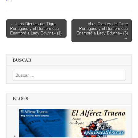
Post
← «Los Dientes del Tigre
«Los Dientes del Tigre
Portugués y el Hombre que
Portugués y el Hombre que
navigation
Enamoró a Lady Edwina» (1)
Enamoró a Lady Edwina» (3)
→
BUSCAR
Buscar:
BLOGS