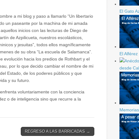
El Gato A
mbre a mi blog y paso a llamarlo “Un libertario
ndo un paseante por la machina de mi amada
quellos inicios con las lecturas de Diego de
ín de Azpilicueta, nuestros escolásticos,
inicos y jesuitas”, todos ellos magníficamente
olúmenes de su obra “La escuela de Salamanca”.
El Alfére
evolución hacia los predios de Rothbart y el
eau, por lo que decido cambiar el nombre de mi
desde Ca
 del Estado, de los poderes públicos y que
ida y su futuro.
 enfrenta voluntariamente con la conciencia
z o de inteligencia sino que recurre a la
Memorias 
REGRESO A LAS BARRICADAS →