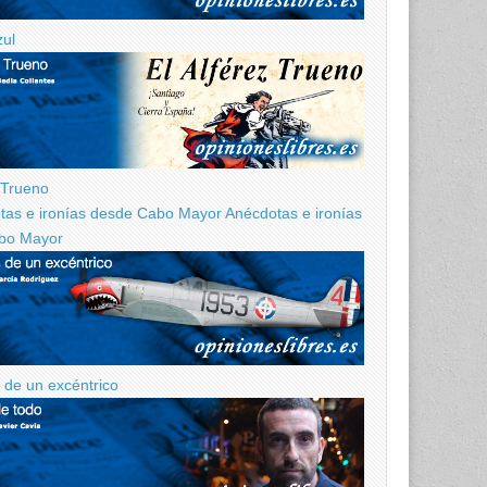
zul
z Trueno
Anécdotas e ironías
bo Mayor
de un excéntrico