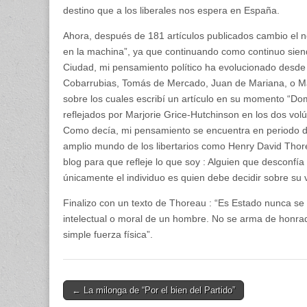
destino que a los liberales nos espera en España.
Ahora, después de 181 artículos publicados cambio el no
en la machina”, ya que continuando como continuo sie
Ciudad, mi pensamiento político ha evolucionado desde a
Cobarrubias, Tomás de Mercado, Juan de Mariana, o Mart
sobre los cuales escribí un artículo en su momento “Dom
reflejados por Marjorie Grice-Hutchinson en los dos v
Como decía, mi pensamiento se encuentra en periodo de 
amplio mundo de los libertarios como Henry David Thor
blog para que refleje lo que soy : Alguien que desconfía
únicamente el individuo es quien debe decidir sobre su v
Finalizo con un texto de Thoreau : “Es Estado nunca se
intelectual o moral de un hombre. No se arma de honrade
simple fuerza física”.
Post
← La milonga de “Por el bien del Partido”