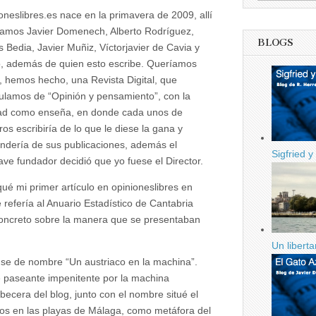
libertario
oneslibres.es nace en la primavera de 2009, allí
en
la
amos Javier Domenech, Alberto Rodríguez,
Machina
BLOGS
s Bedia, Javier Muñiz, Víctorjavier de Cavia y
, además de quien esto escribe. Queríamos
, hemos hecho, una Revista Digital, que
tulamos de “Opinión y pensamiento”, con la
tad como enseña, en donde cada unos de
ros escribiría de lo que le diese la gana y
ndería de sus publicaciones, además el
Sigfried y
ave fundador decidió que yo fuese el Director.
qué mi primer artículo en opinioneslibres en
 refería al Anuario Estadístico de Cantabria
 concreto sobre la manera que se presentaban
Un libert
puse de nombre “Un austriaco en la machina”.
 paseante impenitente por la machina
cera del blog, junto con el nombre situé el
ijos en las playas de Málaga, como metáfora del