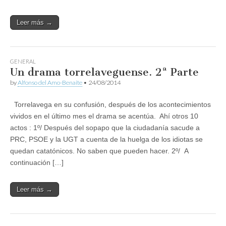
Leer más →
GENERAL
Un drama torrelaveguense. 2ª Parte
by
Alfonso del Amo-Benaite
•
24/08/2014
Torrelavega en su confusión, después de los acontecimientos
vividos en el último mes el drama se acentúa. Ahí otros 10
actos : 1º/ Después del sopapo que la ciudadanía sacude a
PRC, PSOE y la UGT a cuenta de la huelga de los idiotas se
quedan catatónicos. No saben que pueden hacer. 2º/ A
continuación […]
Leer más →