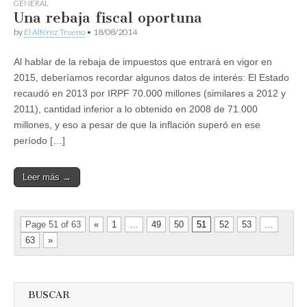
GENERAL
Una rebaja fiscal oportuna
by
El Alférez Trueno
•
18/08/2014
Al hablar de la rebaja de impuestos que entrará en vigor en
2015, deberíamos recordar algunos datos de interés: El Estado
recaudó en 2013 por IRPF 70.000 millones (similares a 2012 y
2011), cantidad inferior a lo obtenido en 2008 de 71.000
millones, y eso a pesar de que la inflación superó en ese
período […]
Leer más →
Page 51 of 63
«
1
…
49
50
51
52
53
…
63
»
BUSCAR