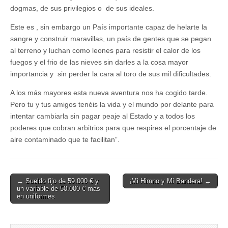
dogmas, de sus privilegios o de sus ideales.
Este es , sin embargo un País importante capaz de helarte la
sangre y construir maravillas, un país de gentes que se pegan
al terreno y luchan como leones para resistir el calor de los
fuegos y el frio de las nieves sin darles a la cosa mayor
importancia y sin perder la cara al toro de sus mil dificultades.
A los más mayores esta nueva aventura nos ha cogido tarde.
Pero tu y tus amigos tenéis la vida y el mundo por delante para
intentar cambiarla sin pagar peaje al Estado y a todos los
poderes que cobran arbitrios para que respires el porcentaje de
aire contaminado que te facilitan”.
Post
← Sueldo fijo de 59.000 € y
¡Mi Himno y Mi Bandera! →
un variable de 50.000 € mas
navigation
en uniformes