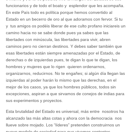
funcionarios y de todo el boato y esplendor que les acompaña.
En este País todo es política porque hemos convertido al
Estado en un becerro de oro al que adoramos con fervor. Si tu
y tus amigos os podéis liberar de ese culto profano iniciareis un
camino hacia no se sabe donde pues ya sabes que las
libertades con minúscula, las libertades para vivir, abren
caminos pero no cierran destinos. Y debes saber también que
esas libertades están siempre amenazadas por el Estado, de
derechas o de izquierdas pues, te digan lo que te digan, los
hombres y mujeres que lo rigen quieren ordenarnos,
organizarnos, reducirnos. No te engañes; si algún día llegan las
izquierdas al poder harán lo mismo que las derechas, en el
mejor de los casos, ya que los hombres públicos, todos sin
excepciones, aspiran a que sirvamos de conejos de indias para
sus experimentos y proyectos.
Esta brutalidad del Estado es universal, más entre nosotros ha
alcanzado las más altas cotas y ahora con la democracia nos
llueve sobre mojado. Los “líderes” pretenden construirnos un
nuevo modelo de sociedad para que vivamos contentos,