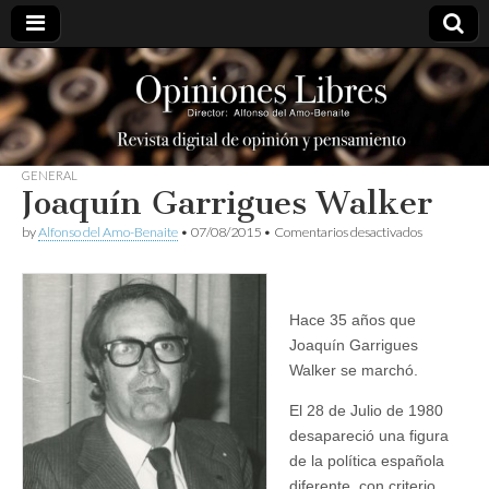
opinioneslibres
GENERAL
Joaquín Garrigues Walker
en
by
Alfonso del Amo-Benaite
•
07/08/2015
•
Comentarios desactivados
Joaquín
Garrigues
Walker
Hace 35 años que
Joaquín Garrigues
Walker se marchó.
El 28 de Julio de 1980
desapareció una figura
de la política española
diferente, con criterio,