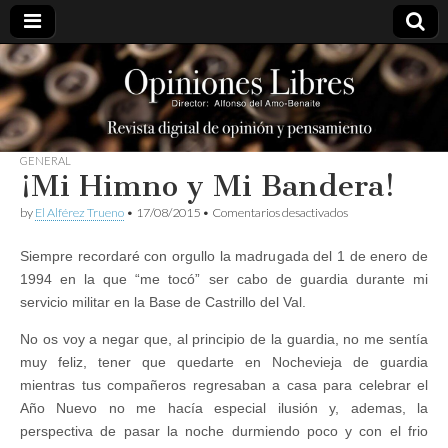
opinioneslibres
GENERAL
¡Mi Himno y Mi Bandera!
en
by
El Alférez Trueno
•
17/08/2015
•
Comentarios desactivados
¡Mi
Himno
Siempre recordaré con orgullo la madrugada del 1 de enero de
y
Mi
1994 en la que “me tocó” ser cabo de guardia durante mi
Bandera!
servicio militar en la Base de Castrillo del Val.
No os voy a negar que, al principio de la guardia, no me sentía
muy feliz, tener que quedarte en Nochevieja de guardia
mientras tus compañeros regresaban a casa para celebrar el
Año Nuevo no me hacía especial ilusión y, ademas, la
perspectiva de pasar la noche durmiendo poco y con el frio