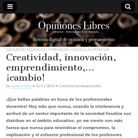
opinioneslibres
EDUCACIÓN
,
EDUCACIÓN Y FORMACIÓN
,
ESCUELA 2.0
,
PROFESOR
Creatividad, innovación,
emprendimiento,…
¡cambio!
en
by
Javier Muñíz
•
21/11/2014
•
Comentarios desactivados
Creatividad,
innovación,
¡Que bellas palabras en boca de los profesionales
emprendimiento,
…
docentes! Hoy más que nunca, cuando la intolerancia y
¡cambio!
acritud de un sector importante de la sociedad focaliza sus
diatribas en el ámbito educativo, yo me siento con más
fuerza que nunca para reivindicar el compromiso, la
implicación y el esfuerzo profesional de los profesores