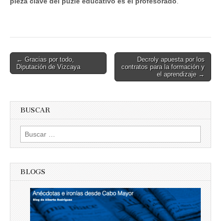
pieza clave del puzle educativo es el profesorado
.
Post
← Gracias por todo,
Decroly apuesta por los
Diputación de Vizcaya
contratos para la formación y
navigation
el aprendizaje →
BUSCAR
Buscar:
BLOGS