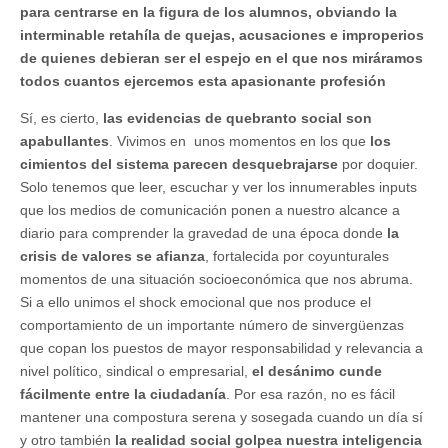
para centrarse en la figura de los alumnos, obviando la
interminable retahíla de quejas, acusaciones e improperios
de quienes debieran ser el espejo en el que nos miráramos
todos cuantos ejercemos esta apasionante profesión
Sí, es cierto,
las evidencias de quebranto social son
apabullantes
. Vivimos en unos momentos en los que
los
cimientos del sistema parecen desquebrajarse
por doquier.
Solo tenemos que leer, escuchar y ver los innumerables inputs
que los medios de comunicación ponen a nuestro alcance a
diario para comprender la gravedad de una época donde
la
crisis de valores se afianza
, fortalecida por coyunturales
momentos de una situación socioeconómica que nos abruma.
Si a ello unimos el shock emocional que nos produce el
comportamiento de un importante número de sinvergüenzas
que copan los puestos de mayor responsabilidad y relevancia a
nivel político, sindical o empresarial,
el desánimo cunde
fácilmente entre la ciudadanía
. Por esa razón, no es fácil
mantener una compostura serena y sosegada cuando un día sí
y otro también
la realidad social golpea nuestra inteligencia