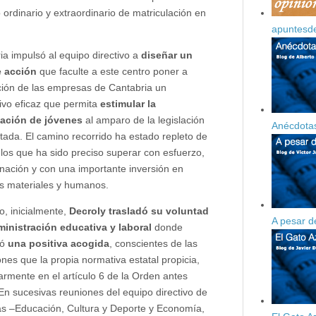
ordinario y extraordinario de matriculación en
apuntesd
a impulsó al equipo directivo a
diseñar un
e acción
que faculte a
este centro poner a
ción de las empresas de Cantabria un
tivo eficaz que permita
estimular la
tación de jóvenes
al amparo de la legislación
Anécdotas
itada. El camino recorrido ha estado repleto de
los que ha sido preciso superar con esfuerzo,
nación y con una importante inversión en
s materiales y humanos.
o, inicialmente,
Decroly trasladó su voluntad
A pesar d
ministración educativa y laboral
donde
ró
una positiva acogida
, conscientes de las
iones que la propia normativa estatal propicia,
larmente en el artículo 6 de la Orden antes
 En sucesivas reuniones del equipo directivo de
as –Educación, Cultura y Deporte y Economía,