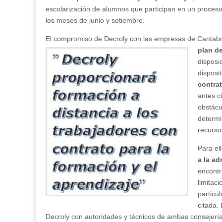
escolarización de alumnos que participan en un proceso 
los meses de junio y setiembre.
El compromiso de Decroly con las empresas de Cantabri
plan d
disposi
disposi
contra
antes c
obstácu
determi
recurso
Para ell
a la ad
encont
limitac
particu
citada.
Decroly con autoridades y técnicos de ambas consejerí