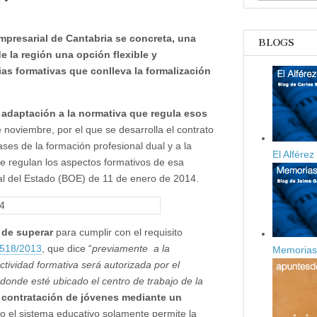
empresarial de Cantabria se concreta, una
BLOGS
e la región una opción flexible y
cias formativas que conlleva la formalización
n
e
adaptación a la normativa que regula esos
e noviembre, por el que se desarrolla el contrato
aje
ases de la formación profesional dual y a la
El Alfére
se regulan los aspectos formativos de esa
ial del Estado (BOE) de 11 de enero de 2014.
 de superar
para cumplir con el requisito
518/2013
, que dice “
previamente a la
Memorias 
actividad formativa será autorizada por el
onde esté ubicado el centro de trabajo de la
a contratación de jóvenes mediante un
o el sistema educativo solamente permite la