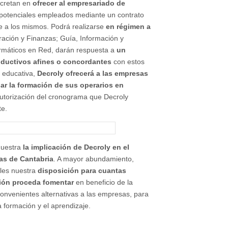
ncretan en
ofrecer al empresariado de
s potenciales empleados mediante un contrato
te a los mismos. Podrá realizarse
en régimen a
tración y Finanzas; Guía, Información y
formáticos en Red, darán respuesta a
un
oductivos afines o concordantes
con estos
d educativa,
Decroly ofrecerá a las empresas
iar la formación de sus operarios en
autorización del cronograma que Decroly
te.
muestra
la implicación
de Decroly en el
as de Cantabria
. A mayor abundamiento,
ales nuestra
disposición para cuantas
ción proceda fomentar
en beneficio de la
 convenientes alternativas a las empresas, para
a formación y el aprendizaje.