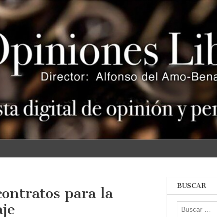
s
BUSCAR
contratos para la
aje
Buscar: