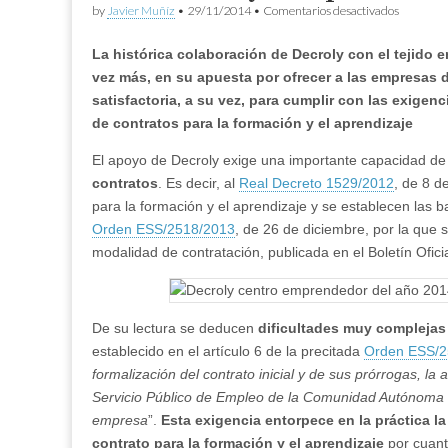
en
by
Javier Muñíz
•
29/11/2014
•
Comentarios desactivados
Decroly
apuesta
La histórica colaboración de Decroly con el tejido 
por
los
vez más, en su apuesta por ofrecer a las empresas d
contratos
satisfactoria, a su vez, para cumplir con las exigen
para
la
de contratos para la formación y el aprendizaje
formació
y
El apoyo de Decroly exige una importante capacidad d
el
contratos
. Es decir, al
Real Decreto 1529/2012
, de 8 d
aprendiz
para la formación y el aprendizaje y se establecen las b
Orden ESS/2518/2013
, de 26 de diciembre, por la que 
modalidad de contratación, publicada en el Boletín Ofic
De su lectura se deducen
dificultades muy complejas
establecido en el artículo 6 de la precitada
Orden ESS/2
formalización del contrato inicial y de sus prórrogas, la 
Servicio Público de Empleo de la Comunidad Autónoma d
empresa
”.
Esta exigencia entorpece en la práctica l
contrato para la formación y el aprendizaje
por cuant