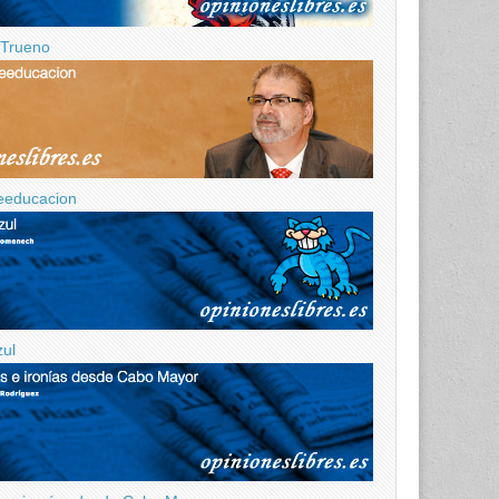
z Trueno
eeducacion
zul