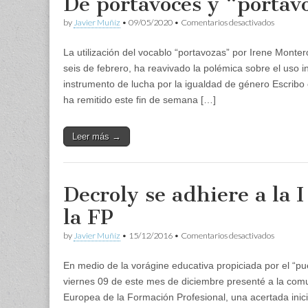
De portavoces y “portav
en
by
Javier Muñíz
•
09/05/2020
•
Comentarios desactivados
De
portavoc
La utilización del vocablo “portavozas” por Irene Mont
y
“portavoz
seis de febrero, ha reavivado la polémica sobre el uso
instrumento de lucha por la igualdad de género Escrib
ha remitido este fin de semana […]
Leer más →
Decroly se adhiere a la
la FP
en
by
Javier Muñíz
•
15/12/2016
•
Comentarios desactivados
Decroly
se
En medio de la vorágine educativa propiciada por el “pue
adhiere
a
viernes 09 de este mes de diciembre presenté a la com
la
Europea de la Formación Profesional, una acertada inic
I