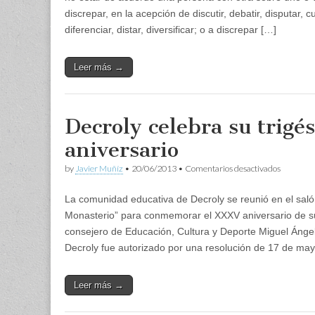
discrepar, en la acepción de discutir, debatir, disputar, c
diferenciar, distar, diversificar; o a discrepar […]
Leer más →
Decroly celebra su trigé
aniversario
en
by
Javier Muñíz
•
20/06/2013
•
Comentarios desactivados
Decroly
celebra
La comunidad educativa de Decroly se reunió en el saló
su
trigésimo
Monasterio” para conmemorar el XXXV aniversario de su
quinto
consejero de Educación, Cultura y Deporte Miguel Ángel
aniversar
Decroly fue autorizado por una resolución de 17 de ma
Leer más →