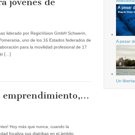
a jóvenes de
Anécdotas
as liderado por RegioVision GmbH Schwerin,
Pomerania, uno de los 16 Estados federados de
A pesar d
aboración para la movilidad profesional de 17
a
jo […]
Un libert
n, emprendimiento,…
ad,
n,
entes! Hoy más que nunca, cuando la
miento,
edad focaliza sus diatribas en el ámbito