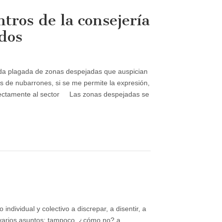
tros de la consejería
dos
n
nda plagada de zonas despejadas que auspician
tos de nubarrones, si se me permite la expresión,
directamente al sector Las zonas despejadas se
a
n
dos
ndividual y colectivo a discrepar, a disentir, a
 varios asuntos; tampoco, ¿cómo no? a