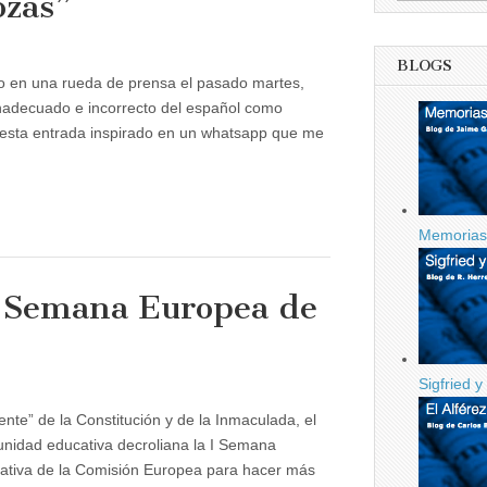
ozas”
BLOGS
es
ero en una rueda de prensa el pasado martes,
as”
 inadecuado e incorrecto del español como
o esta entrada inspirado en un whatsapp que me
Memorias 
 I Semana Europea de
Sigfried y
nte” de la Constitución y de la Inmaculada, el
unidad educativa decroliana la I Semana
iativa de la Comisión Europea para hacer más