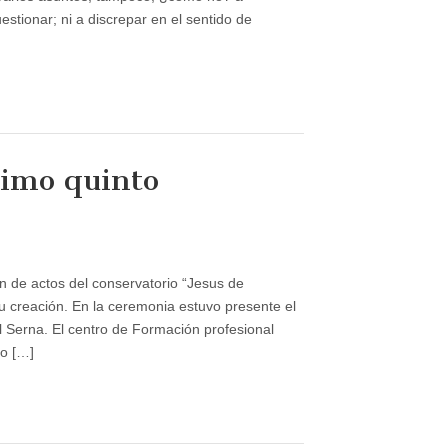
uestionar; ni a discrepar en el sentido de
simo quinto
n de actos del conservatorio “Jesus de
 creación. En la ceremonia estuvo presente el
 Serna. El centro de Formación profesional
io
yo […]