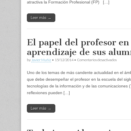
Semana
atractiva la Formación Profesional (FP) […]
Europea
de
la
Leer más →
FP
El papel del profesor en
aprendizaje de sus alum
en
by
Javier Muñíz
•
15/12/2014
•
Comentarios desactivados
El
papel
Uno de los temas de más candente actualidad en el ámbit
del
profesor
que debe desempeñar el profesor en la escuela del siglo
en
tecnologías de la información y de las comunicaciones
el
proceso
reflexiones pueden […]
de
aprendiz
de
Leer más →
sus
alumnos