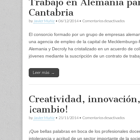
Trabajo en Alemania par
Cantabria
en
by
Javier Muñíz
•
06/12/2014
•
Comentarios desactivados
Trabajo
en
El consorcio formado por un grupo de empresas aleman
Alemania
para
una agencia de empleo de la capital de Mecklemburgo-
jóvenes
Alemania y Decroly ha cristalizado en un acuerdo de col
de
Cantabri
jóvenes mediante la suscripción de un contrato de traba
Leer más →
Creatividad, innovació
¡cambio!
en
by
Javier Muñíz
•
21/11/2014
•
Comentarios desactivados
Creativid
innovació
¡Que bellas palabras en boca de los profesionales doc
emprendi
…
intolerancia y acritud de un sector importante de la soci