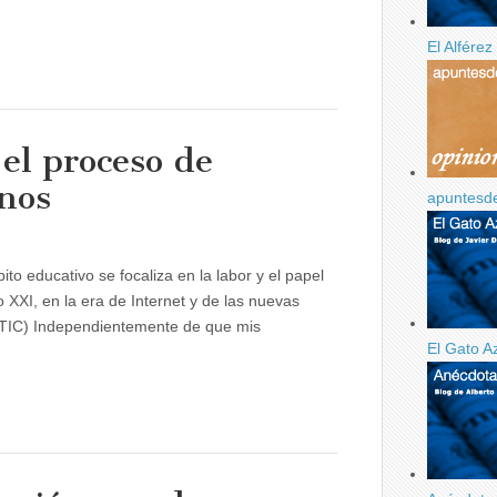
El Alfére
 el proceso de
nos
apuntesd
o educativo se focaliza en la labor y el papel
 XXI, en la era de Internet y de las nuevas
 (TIC) Independientemente de que mis
El Gato A
aje