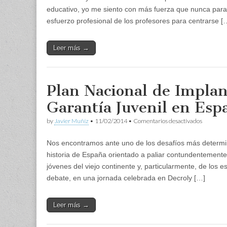
¡cambio!
educativo, yo me siento con más fuerza que nunca para r
esfuerzo profesional de los profesores para centrarse [
Leer más →
Plan Nacional de Implan
Garantía Juvenil en Esp
en
by
Javier Muñíz
•
11/02/2014
•
Comentarios desactivados
Plan
Nacional
Nos encontramos ante uno de los desafíos más determin
de
Implanta
historia de España orientado a paliar contundentemente
de
jóvenes del viejo continente y, particularmente, de los e
la
Garantía
debate, en una jornada celebrada en Decroly […]
Juvenil
en
España
Leer más →