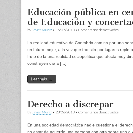
Educación pública en cen
de Educación y concerta
en
by
Javier Muñíz
•
16/07/2013
•
Comentarios desactivados
Educació
pública
La realidad educativa de Cantabria camina por una se
en
centros
un futuro mejor, a la vez que transita por lugares reple
de
fruto de la una realidad sociopolítica que afecta muy 
la
consejerí
construyen día a […]
de
Educació
y
Leer más →
concerta
Derecho a discrepar
en
by
Javier Muñíz
•
28/06/2013
•
Comentarios desactivados
Derecho
a
En una sociedad democrática nadie cuestiona el derecho i
discrepar
no estar de acuerdo una persona con otra sobre uno o