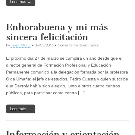
Leer más →
Enhorabuena y mi más
sincera felicitación
en
by
Javier Muñíz
•
06/03/2013
•
Comentarios desactivados
Enhorabuena
y
El próximo día 27 de marzo se cumplirá un año desde que el
mi
más
director general de Formación Profesional y Educación
sincera
Permanente comunicó a la delegación formada por la profesora
felicitación
Olga Umaña; el jefe de estudios, Pedro Cuesta y quien suscribe
que Decroly había sido elegido, junto a otros cuatro centros
públicos, para participar como centro […]
Leer más →
Información y orientación