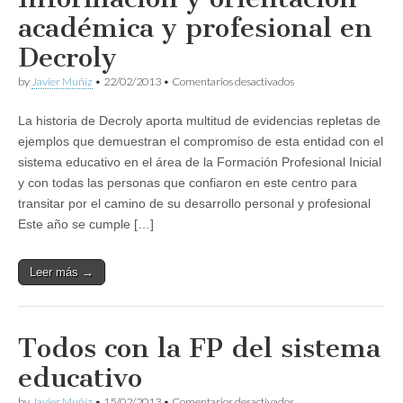
académica y profesional en
Decroly
en
by
Javier Muñíz
•
22/02/2013
•
Comentarios desactivados
Información
y
La historia de Decroly aporta multitud de evidencias repletas de
orientación
académica
ejemplos que demuestran el compromiso de esta entidad con el
y
sistema educativo en el área de la Formación Profesional Inicial
profesional
en
y con todas las personas que confiaron en este centro para
Decroly
transitar por el camino de su desarrollo personal y profesional
Este año se cumple […]
Leer más →
Todos con la FP del sistema
educativo
en
by
Javier Muñíz
•
15/02/2013
•
Comentarios desactivados