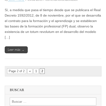
Todos
con
Sí, a medida que pasa el tiempo desde que se publicara el Real
la
FP
Decreto 1592/2012, de 8 de noviembre, por el que se desarrolla
del
el contrato para la formación y el aprendizaje y se establecen
sistema
educativo
las bases de la formación profesional (FP) dual, observo la
existencia de un totum revolutum en el desarrollo del modelo
[…]
Leer más →
Page 2 of 2
«
1
2
BUSCAR
Buscar: