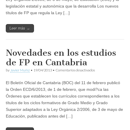
por
legislación estatal y autonómica que la desarrolla Los nuevos
la
títulos de FP que regula la Ley […]
ciudadanía
Leer más →
Novedades en los estudios
de FP en Cantabria
en
by
Javier Muñíz
•
19/04/2013
•
Comentarios desactivados
Novedades
en
El Boletín Oficial de Cantabria (BOC) del 11 de febrero publicó
los
estudios
la Orden ECD/6/2013, de 1 de febrero, que modi?ca las
de
Órdenes que establecen los currículos correspondientes a los
FP
en
títulos de los ciclos formativos de Grado Medio y Grado
Cantabria
Superior adaptados a la Ley Orgánica 2/2006, de 3 de mayo de
Educación, publicados antes del […]