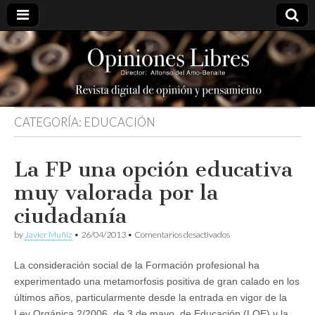
opinioneslibres
CATEGORÍA:
EDUCACIÓN
La FP una opción educativa
muy valorada por la
ciudadanía
en
by
Javier Muñíz
•
26/04/2013
•
Comentarios desactivados
La
FP
La consideración social de la Formación profesional ha
una
opción
experimentado una metamorfosis positiva de gran calado en los
educativa
últimos años, particularmente desde la entrada en vigor de la
muy
valorada
Ley Orgánica 2/2006, de 3 de mayo, de Educación (LOE) y la