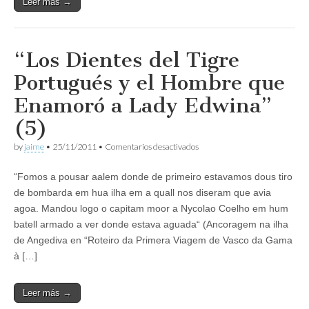
Leer más →
(6)
“Los Dientes del Tigre
Portugués y el Hombre que
Enamoró a Lady Edwina”
(5)
en
by
jaime
•
25/11/2011
•
Comentarios desactivados
“Los
Dientes
“Fomos a pousar aalem donde de primeiro estavamos dous tiro
del
Tigre
de bombarda em hua ilha em a quall nos diseram que avia
Portugués
agoa. Mandou logo o capitam moor a Nycolao Coelho em hum
y
el
batell armado a ver donde estava aguada“ (Ancoragem na ilha
Hombre
de Angediva en “Roteiro da Primera Viagem de Vasco da Gama
que
à […]
Enamoró
a
Lady
Edwina”
Leer más →
(5)