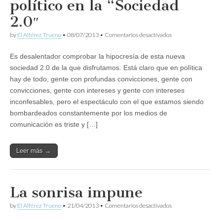
político en la “Sociedad
2.0″
en
by
El Alférez Trueno
•
08/07/2013
•
Comentarios desactivados
Reconocimiento
a
Es desalentador comprobar la hipocresía de esta nueva
un
político
sociedad 2.0 de la que disfrutamos. Está claro que en política
en
hay de todo, gente con profundas convicciones, gente con
la
“Sociedad
convicciones, gente con intereses y gente con intereses
2.0″
inconfesables, pero el espectáculo con el que estamos siendo
bombardeados constantemente por los medios de
comunicación es triste y […]
Leer más →
La sonrisa impune
en
by
El Alférez Trueno
•
21/04/2013
•
Comentarios desactivados
La
sonrisa