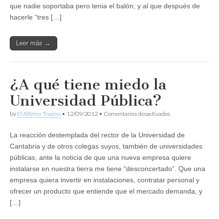
que nadie soportaba pero tenia el balón, y al que después de
hacerle “tres […]
Leer más →
¿A qué tiene miedo la
Universidad Pública?
en
by
El Alférez Trueno
•
12/09/2012
•
Comentarios desactivados
¿A
qué
La reacción destemplada del rector de la Universidad de
tiene
miedo
Cantabria y de otros colegas suyos, también de universidades
la
públicas, ante la noticia de que una nueva empresa quiere
Universidad
Pública?
instalarse en nuestra tierra me tiene “desconcertado”. Que una
empresa quiera invertir en instalaciones, contratar personal y
ofrecer un producto que entiende que el mercado demanda, y
[…]