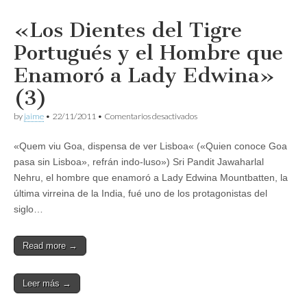
«Los Dientes del Tigre
Portugués y el Hombre que
Enamoró a Lady Edwina»
(3)
en
by
jaime
•
22/11/2011
•
Comentarios desactivados
«Los
Dientes
«Quem viu Goa, dispensa de ver Lisboa« («Quien conoce Goa
del
Tigre
pasa sin Lisboa», refrán indo-luso») Sri Pandit Jawaharlal
Portugués
Nehru, el hombre que enamoró a Lady Edwina Mountbatten, la
y
el
última virreina de la India, fué uno de los protagonistas del
Hombre
siglo…
que
Enamoró
a
Read more →
Lady
Edwina»
(3)
Leer más →