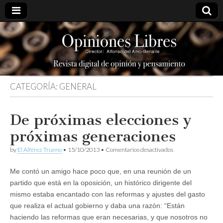
opinioneslibres
CATEGORÍA:
GENERAL
De próximas elecciones y
próximas generaciones
en
by
El Alférez Trueno
•
15/10/2013
•
Comentarios desactivados
De
próximas
Me contó un amigo hace poco que, en una reunión de un
elecciones
y
partido que está en la oposición, un histórico dirigente del
próximas
mismo estaba encantado con las reformas y ajustes del gasto
generaciones
que realiza el actual gobierno y daba una razón: “Están
haciendo las reformas que eran necesarias, y que nosotros no