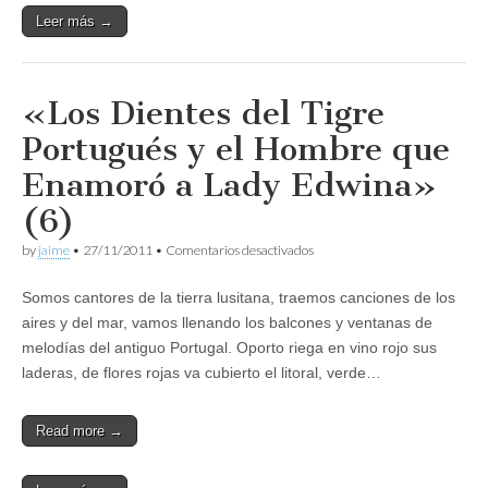
Leer más →
«Los Dientes del Tigre
Portugués y el Hombre que
Enamoró a Lady Edwina»
(6)
en
by
jaime
•
27/11/2011
•
Comentarios desactivados
«Los
Dientes
Somos cantores de la tierra lusitana, traemos canciones de los
del
Tigre
aires y del mar, vamos llenando los balcones y ventanas de
Portugués
melodías del antiguo Portugal. Oporto riega en vino rojo sus
y
el
laderas, de flores rojas va cubierto el litoral, verde…
Hombre
que
Enamoró
Read more →
a
Lady
Edwina»