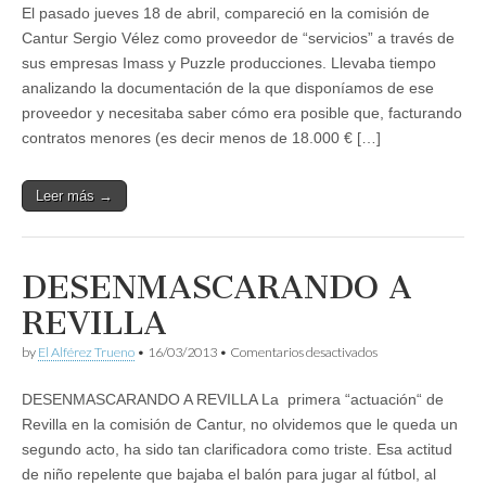
El pasado jueves 18 de abril, compareció en la comisión de
impune
Cantur Sergio Vélez como proveedor de “servicios” a través de
sus empresas Imass y Puzzle producciones. Llevaba tiempo
analizando la documentación de la que disponíamos de ese
proveedor y necesitaba saber cómo era posible que, facturando
contratos menores (es decir menos de 18.000 € […]
Leer más →
DESENMASCARANDO A
REVILLA
en
by
El Alférez Trueno
•
16/03/2013
•
Comentarios desactivados
DESENMASCAR
A
DESENMASCARANDO A REVILLA La primera “actuación“ de
REVILLA
Revilla en la comisión de Cantur, no olvidemos que le queda un
segundo acto, ha sido tan clarificadora como triste. Esa actitud
de niño repelente que bajaba el balón para jugar al fútbol, al