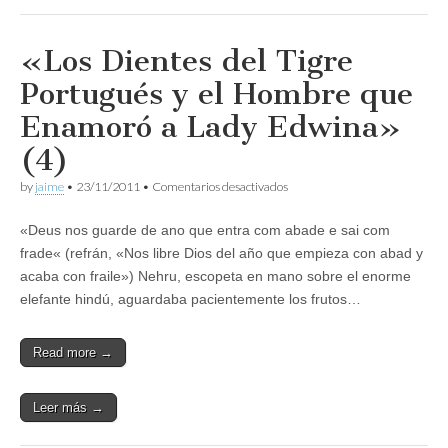
«Los Dientes del Tigre
Portugués y el Hombre que
Enamoró a Lady Edwina»
(4)
en
by
jaime
•
23/11/2011
•
Comentarios desactivados
«Los
Dientes
«Deus nos guarde de ano que entra com abade e sai com
del
Tigre
frade« (refrán, «Nos libre Dios del año que empieza con abad y
Portugués
acaba con fraile») Nehru, escopeta en mano sobre el enorme
y
el
elefante hindú, aguardaba pacientemente los frutos…
Hombre
que
Enamoró
Read more →
a
Lady
Edwina»
Leer más →
(4)