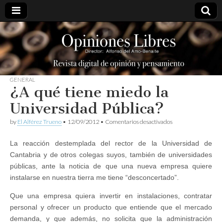
opinioneslibres
GENERAL
¿A qué tiene miedo la
Universidad Pública?
en
by
El Alférez Trueno
•
12/09/2012
•
Comentarios desactivados
¿A
qué
La reacción destemplada del rector de la Universidad de
tiene
miedo
Cantabria y de otros colegas suyos, también de universidades
la
públicas, ante la noticia de que una nueva empresa quiere
Universidad
Pública?
instalarse en nuestra tierra me tiene “desconcertado”.
Que una empresa quiera invertir en instalaciones, contratar
personal y ofrecer un producto que entiende que el mercado
demanda, y que además, no solicita que la administración