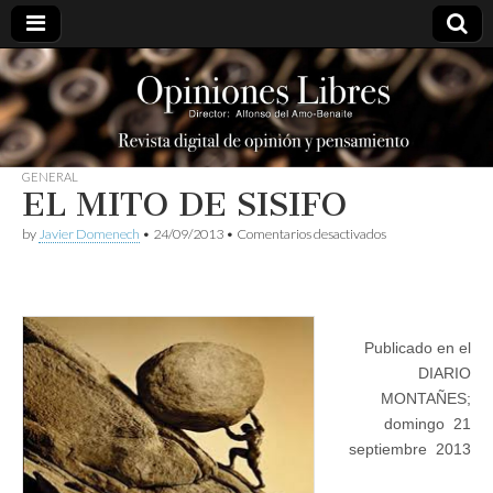
opinioneslibres
GENERAL
EL MITO DE SISIFO
en
by
Javier Domenech
•
24/09/2013
•
Comentarios desactivados
EL
MITO
DE
SISIFO
Publicado en el
DIARIO
MONTAÑES;
domingo 21
septiembre 2013