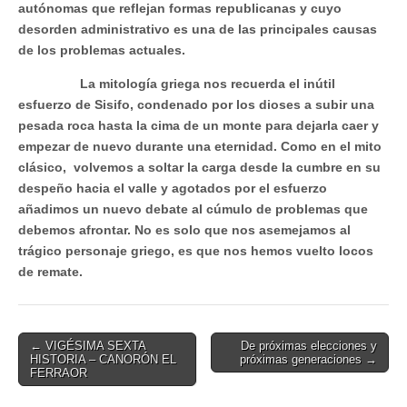
autónomas que reflejan formas republicanas y cuyo
desorden administrativo es una de las principales causas
de los problemas actuales.
La mitología griega nos recuerda el inútil
esfuerzo de Sisifo, condenado por los dioses a subir una
pesada roca hasta la cima de un monte para dejarla caer y
empezar de nuevo durante una eternidad. Como en el mito
clásico, volvemos a soltar la carga desde la cumbre en su
despeño hacia el valle y agotados por el esfuerzo
añadimos un nuevo debate al cúmulo de problemas que
debemos afrontar. No es solo que nos asemejamos al
trágico personaje griego, es que nos hemos vuelto locos
de remate.
Post
← VIGÉSIMA SEXTA
De próximas elecciones y
HISTORIA – CANORÓN EL
próximas generaciones →
navigation
FERRAOR