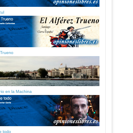
zul
z Trueno
ario en la Machina
e todo