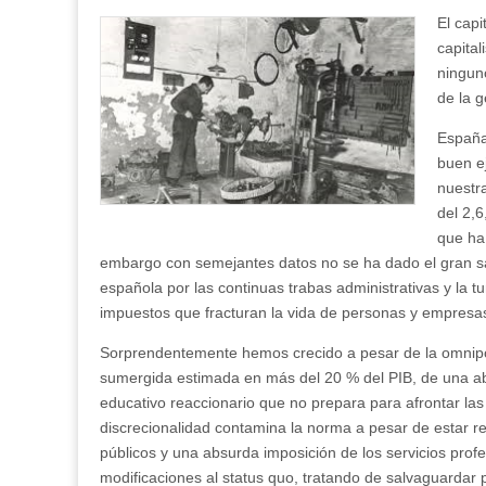
El cap
capital
ningun
de la g
España
buen ej
nuestr
del 2,6
que ha
embargo con semejantes datos no se ha dado el gran sa
española por las continuas trabas administrativas y la t
impuestos que fracturan la vida de personas y empresa
Sorprendentemente hemos crecido a pesar de la omnipo
sumergida estimada en más del 20 % del PIB, de una a
educativo reaccionario que no prepara para afrontar la
discrecionalidad contamina la norma a pesar de estar r
públicos y una absurda imposición de los servicios profe
modificaciones al status quo, tratando de salvaguardar 