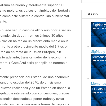
chusquero
italismo es bueno y moralmente superior. El
ismo mejora los países en ámbitos de libertad y
BLOGS
o como este sistema a contribuido al bienestar
ente.
 puede ser un caso de ello y aún podría ser un
emplo, sin duda ¡¡¡ en los últimos 30 años
a Nación ha tenido un crecimiento medio anual
, frente a otro crecimiento medio del 1,7 es el
Sigfried y
 tenido en resto de la Unión Europea, sin
lto adelante, transformador de la economía
umoral ( Gato Azul dixit) panoplia de normas e
s.
tente presencia del Estado, de una economía
bandono escolar del 28 %, de un sistema
Memorias 
s nuevas realidades y de un Estado en donde la
egulado e intervenido con concesiones, precios
sionales destinados a poner trabas y evitar
privilegios frente una nueva forma de negocios