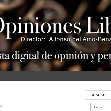
s
BUSCAR
en
Buscar:
os
Capitalismo