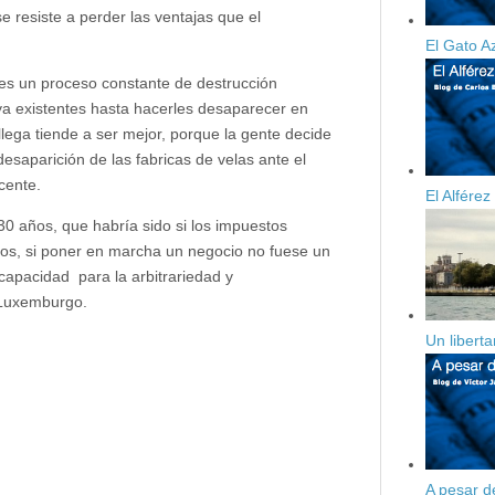
 resiste a perder las ventajas que el
El Gato A
 es un proceso constante de destrucción
 ya existentes hasta hacerles desaparecer en
ega tiende a ser mejor, porque la gente decide
esaparición de las fabricas de velas ante el
cente.
El Alfére
30 años, que habría sido si los impuestos
tos, si poner en marcha un negocio no fuese un
 capacidad para la arbitrariedad y
o Luxemburgo.
Un libert
A pesar d