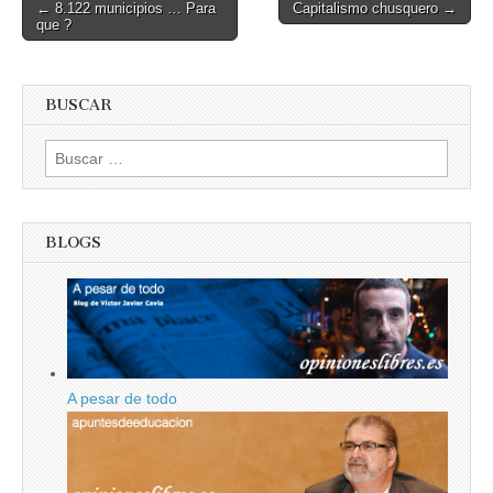
Post
← 8.122 municipios … Para
Capitalismo chusquero →
que ?
navigation
BUSCAR
Buscar:
BLOGS
A pesar de todo