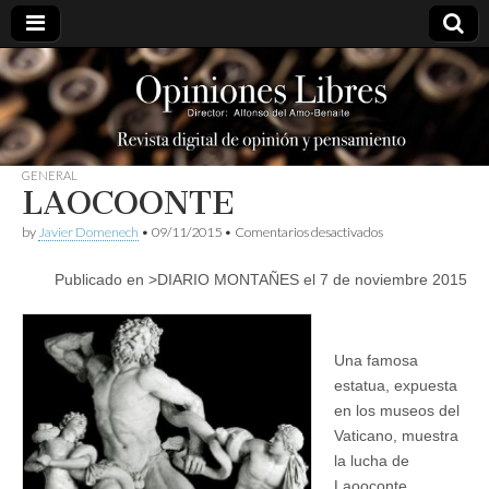
opinioneslibres
GENERAL
LAOCOONTE
en
by
Javier Domenech
•
09/11/2015
•
Comentarios desactivados
LAOCOONTE
Publicado en >DIARIO MONTAÑES el 7 de noviembre 2015
Una famosa
estatua, expuesta
en los museos del
Vaticano, muestra
la lucha de
Laooconte,