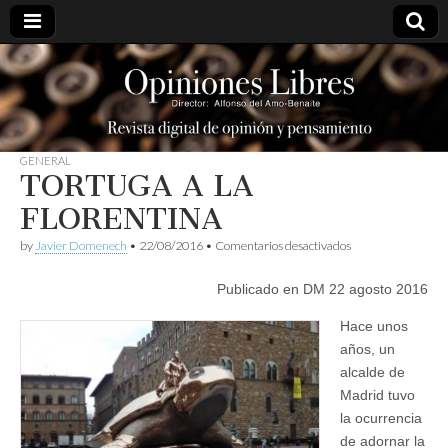
opinioneslibres
GENERAL
TORTUGA A LA
FLORENTINA
en
by
Javier Domenech
•
22/08/2016
•
Comentarios desactivados
TORTUGA
A
Publicado en DM 22 agosto 2016
LA
FLORENTINA
Hace unos
años, un
alcalde de
Madrid tuvo
la ocurrencia
de adornar la