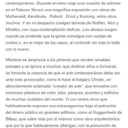
contemporáneo. Durante el mimo viaje tuve ocasión de admirar
en el Palazzo Strozzi una magnífica exposición con obras de
Motherwell, Kandinsky , Pollock , Ernst y Kooning, entre otros
muchos. Y en mi despacho cuelgan láminas de Rothko, Miro y
Miralles, con cuya contemplación disfruto. Los abusos surgen
cuando se pretende que la gente comulgue con ruedas de
molino o, en el mejor de los casos, al confundir sin más lo bello
con lo nuevo.
Mientras se desprecia a los pintores que venden amables
paisajes y se ignora a muchos, que dedican años a formarse,
se fomenta la creencia de que el arte contemporáneo debe ser
ante todo provocador, como lo hace el búlgaro Christo, un
absurdamente aclamado “creador de arte”, que envuelve con
inmensos plásticos de color, islas, parques, puentes y edificios
de muchas ciudades del mundo. O con tantos otros que
habitualmente exponen sus extravagancias bajo el patrocinio
del dinero público en grandes edificios, como el Guggenheim de
Bilbao, que valen más por sí mismos como obra arquitectónica
que por lo que habitualmente albergan, con la presunción de