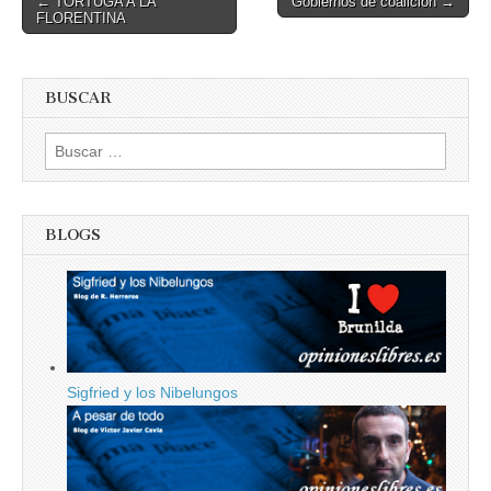
← TORTUGA A LA
Gobiernos de coalición →
FLORENTINA
navigation
BUSCAR
Buscar:
BLOGS
Sigfried y los Nibelungos