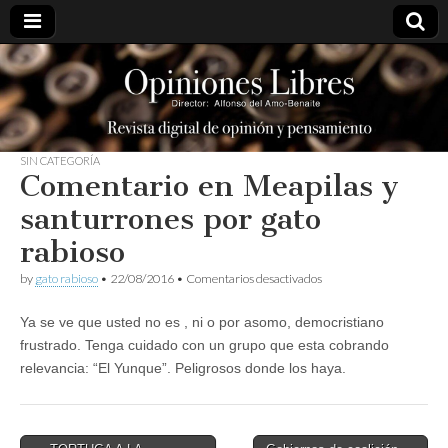
opinioneslibres
SIN CATEGORÍA
Comentario en Meapilas y
santurrones por gato
rabioso
en
by
gato rabioso
•
22/08/2016
•
Comentarios desactivados
Comentario
en
Ya se ve que usted no es , ni o por asomo, democristiano
Meapilas
y
frustrado. Tenga cuidado con un grupo que esta cobrando
santurrones
relevancia: “El Yunque”. Peligrosos donde los haya.
por
gato
rabioso
Post