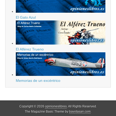
El Gato Azul
El Alférez Trueno
Memorias de un excéntrico
Copyright © 2026
opinioneslibres
. All Rights Reserved.
The Magazine Basic Theme by
bavotasan.com
.