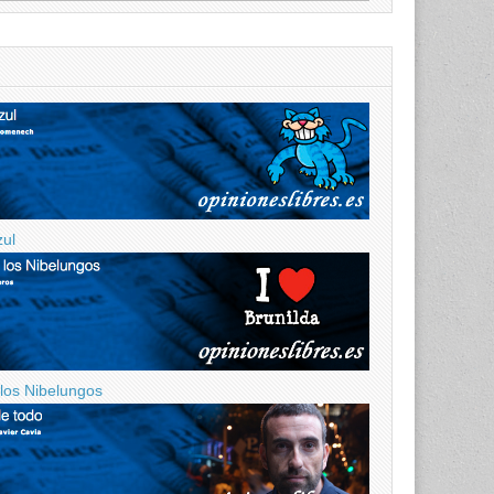
zul
 los Nibelungos