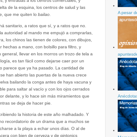
s, y entradas a los centros comerciales, y
elta de la esquina, los centros de salud y las
A pesar d
ue, que me quiten lo
bailao
.
 sanitario, a ratos que sí, y a ratos que no.
 la autoridad al mando me empujó a comprarlas,
, los chinos las tienen de colores, con dibujos,
 hechas a mano, con bolsillo para filtro, y
general, llevar en los morros un trozo de tela a
apuntesd
ología, es tan fácil como dejarse caer por un
oro parece que ya ha pasado. La cantidad de
se han abierto las puertas de la nueva crece
vuelva bailando la conga antes de haya vacuna y
le para saltar al vacío y con los ojos cerrados
Anécdotas
or delante, y lo hace sin más miramientos que
ntras se deja de hacer pie.
cribiendo la historia de este año malhadado. Y
como recordatorio de un drama que a muchos se
charse a la playa a echar unos días. O al de
acera con bien de cerveza y de gintonics