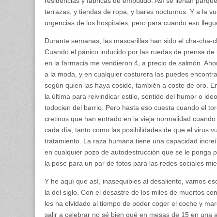
residencias y fábricas de embutido. Así se llenan parque
terrazas, y tiendas de ropa, y bares nocturnos. Y a la vu
urgencias de los hospitales, pero para cuando eso lleg
Durante semanas, las mascarillas han sido el cha-cha-chá
Cuando el pánico inducido por las ruedas de prensa de
en la farmacia me vendieron 4, a precio de salmón. Ahora
a la moda, y en cualquier costurera las puedes encontrar
según quien las haya cosido, también a coste de oro. En 
la última para reivindicar estilo, sentido del humor o ide
todocien del barrio. Pero hasta eso cuesta cuando el t
cretinos que han entrado en la vieja normalidad cuando 
cada día, tanto como las posibilidades de que el virus 
tratamiento. La raza humana tiene una capacidad increíb
en cualquier pozo de autodestrucción que se le ponga p
la pose para un par de fotos para las redes sociales mie
Y he aquí que así, inasequibles al desaliento, vamos es
la del siglo. Con el desastre de los miles de muertos 
les ha olvidado al tiempo de poder coger el coche y mar
salir a celebrar no sé bien qué en mesas de 15 en una 