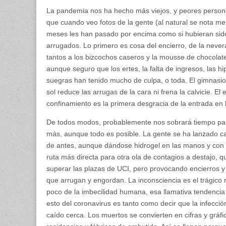
La pandemia nos ha hecho más viejos, y peores personas
que cuando veo fotos de la gente (al natural se nota me
meses les han pasado por encima como si hubieran sid
arrugados. Lo primero es cosa del encierro, de la never
tantos a los bizcochos caseros y la mousse de chocolat
aunque seguro que los ertes, la falta de ingresos, las hip
suegras han tenido mucho de culpa, o toda. El gimnasio n
sol reduce las arrugas de la cara ni frena la calvicie. E
confinamiento es la primera desgracia de la entrada en
De todos modos, probablemente nos sobrará tiempo par
más, aunque todo es posible. La gente se ha lanzado cal
de antes, aunque dándose hidrogel en las manos y con l
ruta más directa para otra ola de contagios a destajo, qu
superar las plazas de UCI, pero provocando encierros 
que arrugan y engordan. La inconsciencia es el trágico 
poco de la imbecilidad humana, esa llamativa tendencia 
esto del coronavirus es tanto como decir que la infecci
caído cerca. Los muertos se convierten en cifras y gráfi