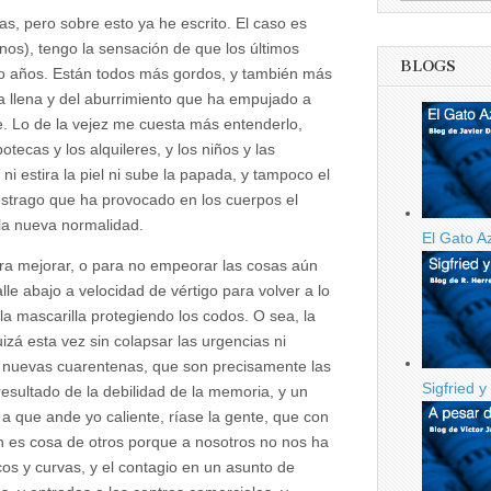
, pero sobre esto ya he escrito. El caso es
nos), tengo la sensación de que los últimos
BLOGS
o años. Están todos más gordos, y también más
a llena y del aburrimiento que ha empujado a
e. Lo de la vejez me cuesta más entenderlo,
otecas y los alquileres, y los niños y las
i estira la piel ni sube la papada, y tampoco el
l estrago que ha provocado en los cuerpos el
 la nueva normalidad.
El Gato A
a mejorar, o para no empeorar las cosas aún
le abajo a velocidad de vértigo para volver a lo
a mascarilla protegiendo los codos. O sea, la
izá esta vez sin colapsar las urgencias ni
y nuevas cuarentenas, que son precisamente las
Sigfried y
resultado de la debilidad de la memoria, y un
a que ande yo caliente, ríase la gente, que con
ón es cosa de otros porque a nosotros no nos ha
cos y curvas, y el contagio en un asunto de