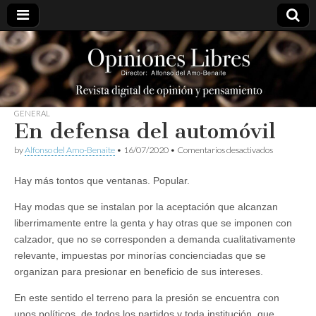
opinioneslibres
GENERAL
En defensa del automóvil
en
by
Alfonso del Amo-Benaite
•
16/07/2020
•
Comentarios desactivados
En
defensa
Hay más tontos que ventanas. Popular.
del
automóvil
Hay modas que se instalan por la aceptación que alcanzan
liberrimamente entre la genta y hay otras que se imponen con
calzador, que no se corresponden a demanda cualitativamente
relevante, impuestas por minorías concienciadas que se
organizan para presionar en beneficio de sus intereses.
En este sentido el terreno para la presión se encuentra con
unos políticos, de todos los partidos y toda institución, que