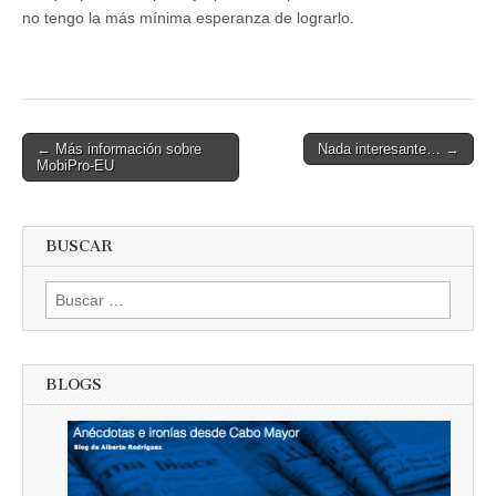
no tengo la más mínima esperanza de lograrlo.
Post
← Más información sobre
Nada interesante… →
MobiPro-EU
navigation
BUSCAR
Buscar:
BLOGS