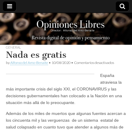
opinioneslibres
GENERAL
Nada es gratis
en
by
Alfonso del Amo-Benaite
•
10/08/2020
•
Comentarios desactivados
Nada
es
España
gratis
atraviesa la
más importante crisis del siglo XXI, el CORONAVIRUS y las
decisiones gubernamentales han colocado a la Nación en una
situación más allá de lo preocupante.
Además de los miles de muertos que algunas fuentes acercan a
los cincuenta mil y las verguenzas de un sistema estatal de
salud colapsado en cuanto tuvo que atender a algunos más de