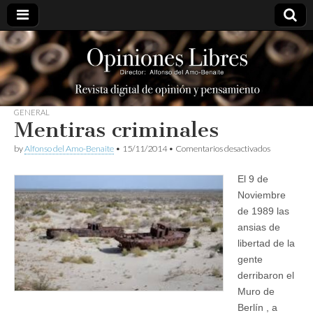
opinioneslibres
GENERAL
Mentiras criminales
en
by
Alfonso del Amo-Benaite
•
15/11/2014
•
Comentarios desactivados
Mentiras
criminales
El 9 de
Noviembre
de 1989 las
ansias de
libertad de la
gente
derribaron el
Muro de
Berlín , a