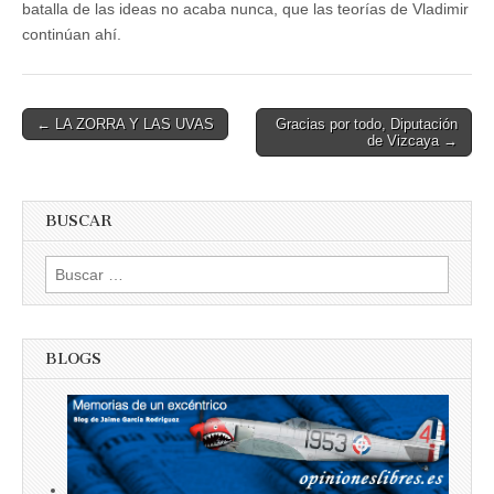
batalla de las ideas no acaba nunca, que las teorías de Vladimir
continúan ahí.
Post
← LA ZORRA Y LAS UVAS
Gracias por todo, Diputación
de Vizcaya →
navigation
BUSCAR
Buscar:
BLOGS