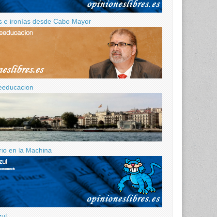
 e ironías desde Cabo Mayor
eeducacion
ario en la Machina
zul