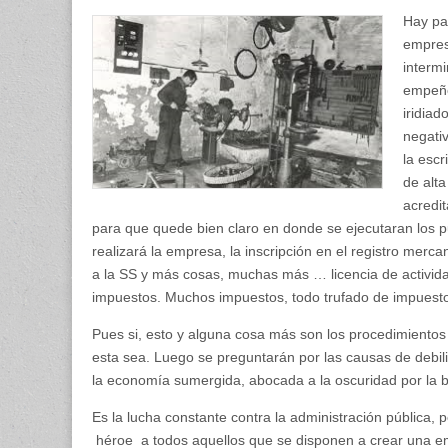
Hay pa
empres
interm
empeño
iridiad
negativ
la escr
de alt
acredit
para que quede bien claro en donde se ejecutaran los pu
realizará la empresa, la inscripción en el registro mercant
a la SS y más cosas, muchas más … licencia de actividad
impuestos. Muchos impuestos, todo trufado de impuest
Pues si, esto y alguna cosa más son los procedimientos
esta sea. Luego se preguntarán por las causas de debili
la economía sumergida, abocada a la oscuridad por la b
Es la lucha constante contra la administración pública,
héroe a todos aquellos que se disponen a crear una e