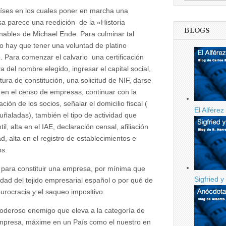
empresas
íses en los cuales poner en marcha una
en
España
a parece una reedición de la «Historia
BLOGS
inable» de Michael Ende. Para culminar tal
 hay que tener una voluntad de platino
o. Para comenzar el calvario una certificación
a del nombre elegido, ingresar el capital social,
itura de constitución, una solicitud de NIF, darse
a en el censo de empresas, continuar con la
ación de los socios, señalar el domicilio fiscal (
El Alfére
ñaladas), también el tipo de actividad que
il, alta en el IAE, declaración censal, afiliación
, alta en el registro de establecimientos e
os.
 para constituir una empresa, por mínima que
Sigfried y
dad del tejido empresarial español o por qué de
urocracia y el saqueo impositivo.
 poderoso enemigo que eleva a la categoría de
mpresa, máxime en un País como el nuestro en