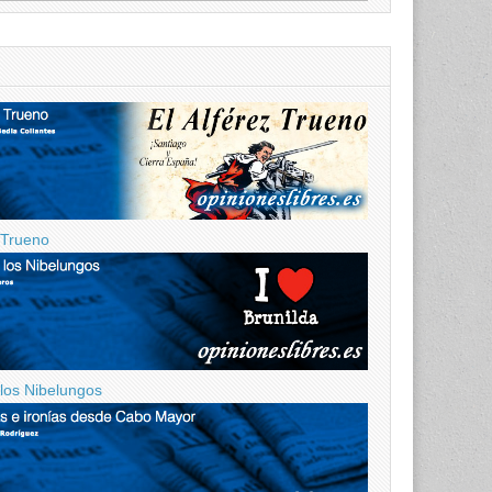
z Trueno
 los Nibelungos