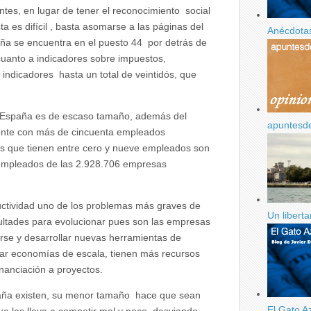
tes, en lugar de tener el reconocimiento social
 es difícil , basta asomarse a las páginas del
Anécdotas
ña se encuentra en el puesto 44 por detrás de
uanto a indicadores sobre impuestos,
de indicadores hasta un total de veintidós, que
n España es de escaso tamaño, además del
apuntesd
ente con más de cincuenta empleados
as que tienen entre cero y nueve empleados son
 empleados de las 2.928.706 empresas
ductividad uno de los problemas más graves de
Un libert
ultades para evolucionar pues son las empresas
rse y desarrollar nuevas herramientas de
ear economías de escala, tienen más recursos
inanciación a proyectos.
paña existen, su menor tamaño hace que sean
El Gato A