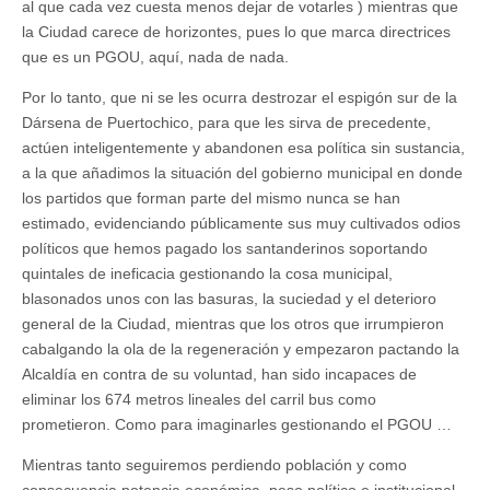
al que cada vez cuesta menos dejar de votarles ) mientras que
la Ciudad carece de horizontes, pues lo que marca directrices
que es un PGOU, aquí, nada de nada.
Por lo tanto, que ni se les ocurra destrozar el espigón sur de la
Dársena de Puertochico, para que les sirva de precedente,
actúen inteligentemente y abandonen esa política sin sustancia,
a la que añadimos la situación del gobierno municipal en donde
los partidos que forman parte del mismo nunca se han
estimado, evidenciando públicamente sus muy cultivados odios
políticos que hemos pagado los santanderinos soportando
quintales de ineficacia gestionando la cosa municipal,
blasonados unos con las basuras, la suciedad y el deterioro
general de la Ciudad, mientras que los otros que irrumpieron
cabalgando la ola de la regeneración y empezaron pactando la
Alcaldía en contra de su voluntad, han sido incapaces de
eliminar los 674 metros lineales del carril bus como
prometieron. Como para imaginarles gestionando el PGOU …
Mientras tanto seguiremos perdiendo población y como
consecuencia potencia económica, peso político e institucional.