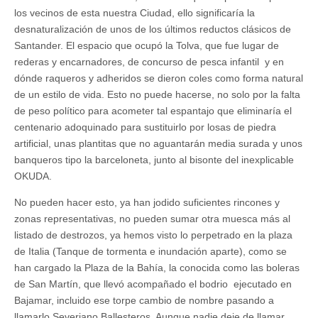
los vecinos de esta nuestra Ciudad, ello significaría la
desnaturalización de unos de los últimos reductos clásicos de
Santander. El espacio que ocupó la Tolva, que fue lugar de
rederas y encarnadores, de concurso de pesca infantil y en
dónde raqueros y adheridos se dieron coles como forma natural
de un estilo de vida. Esto no puede hacerse, no solo por la falta
de peso político para acometer tal espantajo que eliminaría el
centenario adoquinado para sustituirlo por losas de piedra
artificial, unas plantitas que no aguantarán media surada y unos
banqueros tipo la barceloneta, junto al bisonte del inexplicable
OKUDA.
No pueden hacer esto, ya han jodido suficientes rincones y
zonas representativas, no pueden sumar otra muesca más al
listado de destrozos, ya hemos visto lo perpetrado en la plaza
de Italia (Tanque de tormenta e inundación aparte), como se
han cargado la Plaza de la Bahía, la conocida como las boleras
de San Martín, que llevó acompañado el bodrio ejecutado en
Bajamar, incluido ese torpe cambio de nombre pasando a
llamarlo Severiano Ballesteros. Aunque nadie deje de llamar