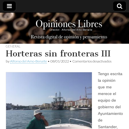
opinioneslibres
GENERAL
Horteras sin fronteras III
en
by
Alfonso del Amo-Benaite
•
08/01/2022
•
Comentarios desactivados
Horteras
sin
Tengo escrita
fronteras
III
la opinión
que me
merece el
equipo de
gobierno del
Ayuntamiento
de
Santander,