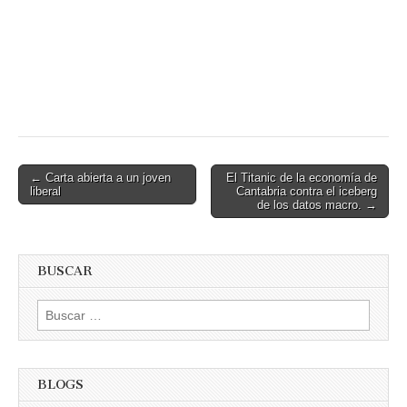
Post
← Carta abierta a un joven
El Titanic de la economía de
liberal
Cantabria contra el iceberg
navigation
de los datos macro. →
BUSCAR
Buscar:
BLOGS