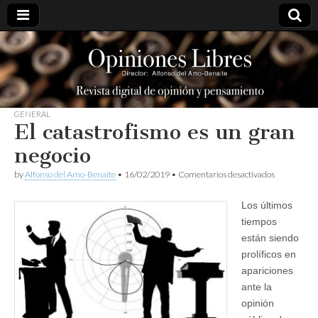
opinioneslibres
GENERAL
El catastrofismo es un gran
negocio
en
by
Alfonso del Amo-Benaite
•
16/02/2019
•
Comentarios desactivados
El
catastrofis
Los últimos
es
un
tiempos
gran
están siendo
negocio
prolíficos en
apariciones
ante la
opinión