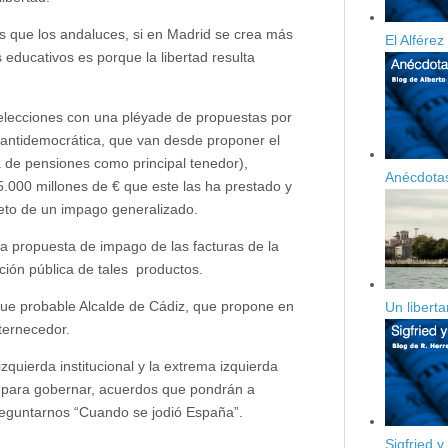
s que los andaluces, si en Madrid se crea más
El Alfére
ducativos es porque la libertad resulta
elecciones con una pléyade de propuestas por
da antidemocrática, que van desde proponer el
 de pensiones como principal tenedor),
Anécdotas
.000 millones de € que este las ha prestado y
bjeto de un impago generalizado.
a propuesta de impago de las facturas de la
ación pública de tales productos.
 que probable Alcalde de Cádiz, que propone en
Un libert
ternecedor.
zquierda institucional y la extrema izquierda
 para gobernar, acuerdos que pondrán a
reguntarnos “Cuando se jodió España”.
Sigfried y