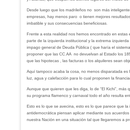
Desde luego que los madrileños no son más inteligente
empresas, hay menos paro o tienen mejores resultados e
imbatible y sus consecuencias beneficiosas.
Frente a esta realidad nos hemos encontrado en estas 
parte de la izquierda institucional y la extrema izquier
impago general de Deuda Pública ( que haría el sistema
proponer que las CC.AA no devuelvan al Estado los 185
que las hipotecas , las facturas o los alquileres sean o
Aquí tampoco acaba la cosa, no menos disparatada es l
luz, agua y calefacción para lo cual proponen la financi
Aunque que quieren que les diga, lo de “El Kichi”, más
su programa flamenco y carnaval todo el año resulta en
Esto es lo que se avecina, esto es lo que parece que la i
antidemocrática piensan aplicar mediante sus acuerdos
nuestra Nación en una situación tal que llegaremos a p