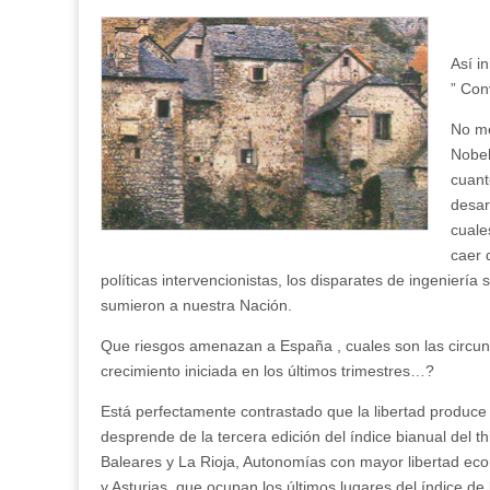
Así i
” Con
No me
Nobel
cuant
desar
cuale
caer 
políticas intervencionistas, los disparates de ingeniería
sumieron a nuestra Nación.
Que riesgos amenazan a España , cuales son las circun
crecimiento iniciada en los últimos trimestres…?
Está perfectamente contrastado que la libertad produce b
desprende de la tercera edición del índice bianual del 
Baleares y La Rioja, Autonomías con mayor libertad ec
y Asturias, que ocupan los últimos lugares del índice de 