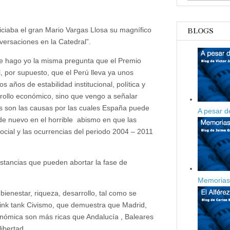
se
jodió
el
Perú
niciaba el gran Mario Vargas Llosa su magnífico
BLOGS
versaciones en la Catedral”.
 hago yo la misma pregunta que el Premio
, por supuesto, que el Perú lleva ya unos
os años de estabilidad institucional, política y
rollo económico, sino que vengo a señalar
s son las causas por las cuales España puede
A pesar d
de nuevo en el horrible abismo en que las
 social y las ocurrencias del periodo 2004 – 2011
stancias que pueden abortar la fase de
Memorias 
ienestar, riqueza, desarrollo, tal como se
think tank Civismo, que demuestra que Madrid,
onómica son más ricas que Andalucía , Baleares
libertad.