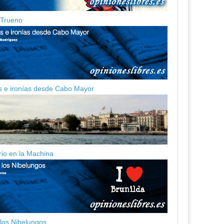
z Trueno
 e ironías desde Cabo Mayor
ario en la Machina
 los Nibelungos