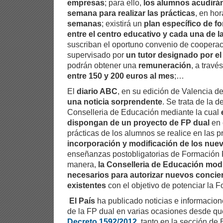
empresas
; para ello,
los alumnos acudirán 
semana para realizar las prácticas
, en hor
semanas
; existirá un
plan específico de 
entre el centro educativo y cada una de 
suscriban el oportuno convenio de cooperac
supervisado por
un tutor designado por el
podrán obtener una
remuneración
, a trav
entre 150 y 200 euros al mes
;…
El
diario ABC
, en su edición de Valencia de
una noticia sorprendente
. Se trata de la 
Conselleria de Educación mediante la cual
dispongan de un proyecto de FP dual
en 
prácticas de los alumnos se realice en las 
incorporación y modificación de los nue
enseñanzas postobligatorias de Formación P
manera,
la Conselleria de Educación modi
necesarios para autorizar nuevos concier
existentes
con el objetivo de potenciar la F
El País
ha publicado noticias e informacion
de la FP dual en varias ocasiones desde qu
Decreto 1592/2012
, tanto en la sección d