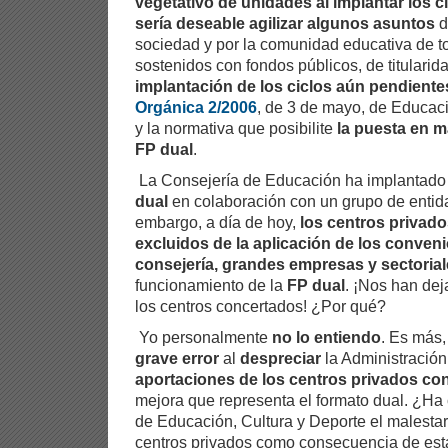
vegetativo de unidades al implantar los 
sería deseable agilizar algunos asuntos
d
sociedad y por la comunidad educativa de t
sostenidos con fondos públicos, de titularid
implantación de los ciclos aún pendiente
Orgánica 2/2006
, de 3 de mayo, de Educac
y la normativa que posibilite
la puesta en 
FP dual
.
La Consejería de Educación ha implantado 
dual
en colaboración con un grupo de entida
embargo, a día de hoy,
los centros privad
excluidos de la aplicación de los conveni
consejería, grandes empresas y sectoria
funcionamiento de la
FP dual
. ¡Nos han dej
los centros concertados! ¿Por qué?
Yo personalmente
no lo entiendo
. Es más
grave error
al
despreciar
la Administració
aportaciones de los centros privados co
mejora que representa el formato dual. ¿Ha
de Educación, Cultura y Deporte el malestar
centros privados como consecuencia de es