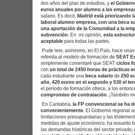
dos años del plan de estudios, y
el Gobier
euros anuales por alumno a las empresa
salario. Es decir,
Madrid está priorizando l
laboral alumno empresa, con una beca sa
una aportación de la Comunidad a la em
subvención
. En mi opinión,
esta estructu
aceptable
para todas las partes.
Pude leer, asimismo, en El País, hace unas
referida al modelo de formación de
SEAT E
simplemente comentaré que SEAT
ciclos 
con
un total de 2450 horas de prácticas 
cada estudiante una
beca salario
de
250 eu
año, 420 euros en el segundo y 530 el ter
el período de formación ofrece, a los entonc
compromiso de contratación
. ¡También m
En Cantabria,
la FP convencional se ha d
convenientemente
. El Gobierno regional ac
limitaciones presupuestarias y las tristemen
medidas de ajuste económico, ha resuelto 
las demandas históricas del sector privado,