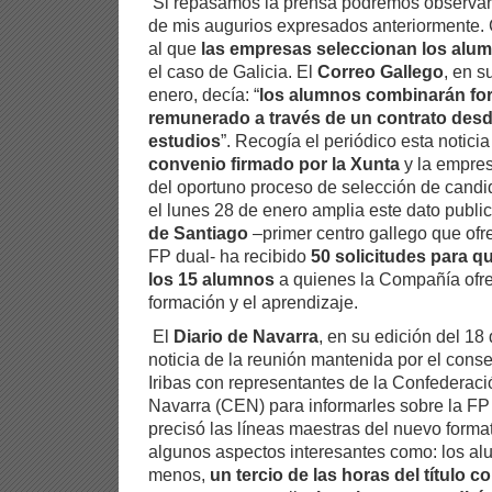
Si repasamos la prensa podremos observar 
de mis augurios expresados anteriormente. 
al que
las empresas seleccionan los alum
el caso de Galicia. El
Correo Gallego
, en s
enero, decía: “
los alumnos combinarán fo
remunerado a través de un contrato desde
estudios
”. Recogía el periódico esta noticia
convenio firmado por la Xunta
y la empre
del oportuno proceso de selección de candi
el lunes 28 de enero amplia este dato publ
de Santiago
–primer centro gallego que ofr
FP dual- ha recibido
50 solicitudes para 
los 15 alumnos
a quienes la Compañía ofre
formación y el aprendizaje.
El
Diario de Navarra
, en su edición del 18 
noticia de la reunión mantenida por el con
Iribas con representantes de la Confederac
Navarra (CEN) para informarles sobre la FP
precisó las líneas maestras del nuevo forma
algunos aspectos interesantes como: los alu
menos,
un tercio de las horas del título c