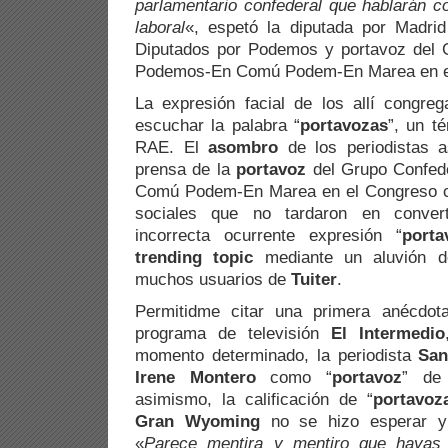
parlamentario confederal que hablarán c
laboral
«, espetó la diputada por Madri
Diputados por Podemos y portavoz del 
Podemos-En Comú Podem-En Marea en e
La expresión facial de los allí congre
escuchar la palabra “
portavozas
”, un t
RAE. El
asombro
de los periodistas a
prensa de la
portavoz
del Grupo Confed
Comú Podem-En Marea en el Congreso ce
sociales que no tardaron en conver
incorrecta ocurrente expresión “
porta
trending topic
mediante un aluvión 
muchos usuarios de
Tuiter
.
Permitidme citar una primera anécdot
programa de televisión
El Intermedio
momento determinado, la periodista
San
Irene Montero
como “
portavoz
” de
asimismo, la calificación de “
portavoz
Gran Wyoming
no se hizo esperar y 
«
Parece mentira y mentiro que hayas 