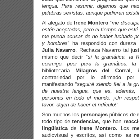
lengua. Para resumir, digamos que nad
palabras sexistas, aunque pudieran existi
Al alegato de
Irene Montero
“
me disculpa
estén aceptadas, pero el tiempo que esté
me pueda acusar de no haber luchado po
y hombres
” ha respondido con dureza l
Julia Navarro
. Rechaza Navarro tal just
mismo que decir “
si la gramática, la 
conmigo, peor para la gramática, l
bibliotecaria
Milagros del Corral
, 
contrariedad por lo afirmado po
manifestando “
seguiré siendo fiel a la g
de nuestra lengua, que es, además, 
personas en todo el mundo. ¡Un respet
favor, dejen de hacer el ridículo!
”
Son muchos los
personajes
públicos de
todo tipo de
tendencias
, que han
reacc
lingüística
de
Irene Montero
. Los
me
audiovisual y escritos, así como las
r