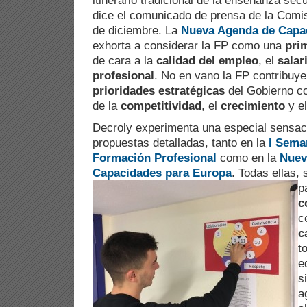
itinerario tradicional de la enseñanza sec
dice el comunicado de prensa de la Comis
de diciembre. La
Nueva Agenda de Capa
exhorta a considerar la FP como una
pri
de cara a la
calidad del empleo
, el
salar
profesional
. No en vano la FP contribuye 
prioridades estratégicas
del Gobierno co
de la
competitividad
, el
crecimiento
y e
Decroly experimenta una especial sensaci
propuestas detalladas, tanto en la
I Sema
Formación Profesional
como en la
Nuev
Capacidades para Europa
. Todas ellas,
p
c
c
c
t
e
s
a