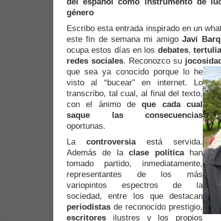
del español como instrumento de luc
género
Escribo esta entrada inspirado en un wha
este fin de semana mi amigo
Javi Barq
ocupa estos días en los
debates
,
tertuli
redes sociales
. Reconozco su
jocosida
que sea ya conocido porque lo he
visto al “bucear” en internet. Lo
transcribo, tal cual, al final del texto,
con el ánimo de
que cada cual
saque las consecuencias
oportunas.
La
controversia
está servida.
Además de la
clase política
han
tomado partido, inmediatamente,
representantes de los más
variopintos espectros de la
sociedad, entre los que destacan
periodistas
de reconocido prestigio,
escritores
ilustres y los propios