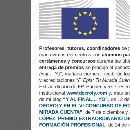
Profesores
,
tutores
,
coordinadores
de p
mantuvimos encuentros con
alumnos par
certámenes y concursos
durante las úl
entrega de premios
se produjo el pasado
final… Yo
”; mañana viernes, recibirán lo
y acreditaciones “
P´Epis: Tu Mirada Cuen
Extraordinario de FP. Pueden verse rese
institucional
www.decroly.com
y, más en 
de mi blog
“Y AL FINAL… YO”
, de 12 d
DECROLY EN EL VI CONCURSO DE FO
MIRADA CUENTA”
, de 7 de diciembre y
LÓPEZ, PREMIO EXTRAORDINARIO D
FORMACIÓN PROFESIONAL
, de 24 de 