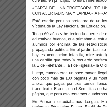
quienes, en principio, no están interesado
«CARTA DE UNA PROFESORA (DE UN
CON ACERTADÍSIMA Y LAPIDARIA FRAS
Está escrito por una profesora de un ins
víctima de la Ley Nacional de Educación.
Tengo 60 años y he tenido la suerte de e
educativos buenos, que primaban el esfue
alumnos por encima de las estadístic
propaganda política. En el jardín (así s
hoy es «educación infantil», mire uste
una cartilla que todavía recuerdo perfec
la E de «elefante», la I de «iglesia» la O 
Luego, cuando eras un poco mayor, llegaba
con poco más de 100 páginas y un mont
ahora, que pagas por tres tomos lleno
traen texto. Eso sí, en el Semillitas no 
página, que para eso teníamos cuadernos
En Primaria estudiábamos Lengua, Mat
teníamos Educación Física. En 6º de Pr