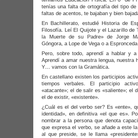
tenías una falta de ortografía del tipo d
faltas de acentos, te bajaban y bien bajad
En Bachillerato, estudié Historia de Esp
Filosofía. Leí El Quijote y el Lazarillo de
la Muerte de su Padre» de Jorge Man
Góngora, a Lope de Vega o a Espronced
Pero, sobre todo, aprendí a hablar y a 
Aprendí a amar nuestra lengua, nuestra hi
Y… vamos con la Gramática.
En castellano existen los participios act
tiempos verbales. El participio acti
«atacante»; el de salir es «saliente»; el
el de existir, «existente».
¿Cuál es el del verbo ser? Es «ente», qu
identidad», en definitiva «el que es». P
nombrar a la persona que denota capaci
que expresa el verbo, se añade a este la
al que preside, se le llama «president