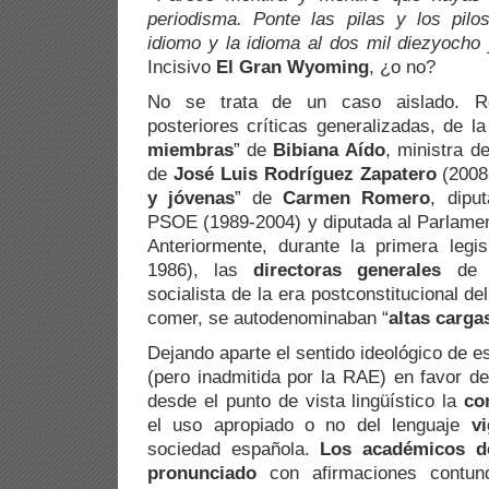
periodisma. Ponte las pilas y los pilo
idiomo y la idioma al dos mil diezyocho
Incisivo
El Gran Wyoming
, ¿o no?
No se trata de un caso aislado. Re
posteriores críticas generalizadas, de la
miembras
” de
Bibiana
Aído
, ministra d
de
José Luis Rodríguez Zapatero
(2008-
y jóvenas
” de
Carmen Romero
, dipu
PSOE (1989-2004) y diputada al Parlame
Anteriormente, durante la primera legi
1986), las
directoras generales
de a
socialista de la era postconstitucional d
comer, se autodenominaban “
altas carga
Dejando aparte el sentido ideológico de e
(pero inadmitida por la RAE)
en favor d
desde el punto de vista lingüístico la
co
el uso apropiado o no del lenguaje
v
sociedad española.
Los académicos d
pronunciado
con afirmaciones contund