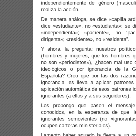
independientemente del género (mascul
realiza la acción.
De manera análoga, se dice «capilla ardi
dice «estudiante», no «estudianta»; se d
«independienta»; «paciente», no “pac
dirigenta»; «residente», no «residenta”.
Y ahora, la pregunta: nuestros polític
(hombres y mujeres, que los hombres qu
no son «periodistos»), ¿hacen mal uso 
ideológicos o por ignorancia de la 
Española? Creo que por las dos razon
ignorancia les lleva a aplicar patrone
aplicación automática de esos patrones i
ignorantes (a ellos y a sus seguidores).
Les propongo que pasen el mensaje
conocidos, en la esperanza de que ll
ignorantes semovientes (no «ignorant
ocupen carteras ministeriales).
Lamento haber aguado la fiesta a un 