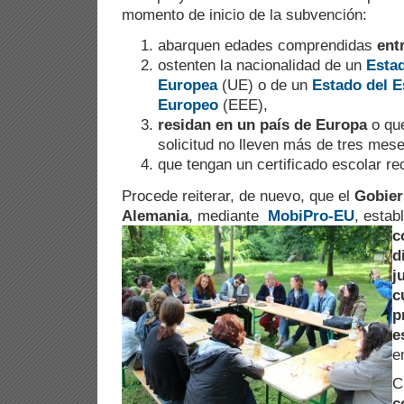
momento de inicio de la subvención:
abarquen edades comprendidas
ent
ostenten la nacionalidad de un
Esta
Europea
(UE) o de un
Estado del 
Europeo
(EEE),
residan en un país de Europa
o qu
solicitud no lleven más de tres mes
que tengan un certificado escolar r
Procede reiterar, de nuevo, que el
Gobier
Alemania
,
mediante
MobiPro-EU
, estab
c
d
j
c
p
e
e
C
c