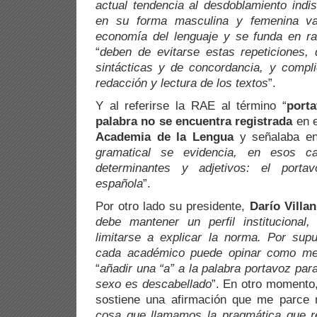
actual tendencia al desdoblamiento indis
en su forma masculina y femenina va 
economía del lenguaje y se funda en raz
“
deben de evitarse estas repeticiones, 
sintácticas y de concordancia, y compl
redacción y lectura de los textos
”.
Y al referirse la RAE al término “
port
palabra no se encuentra registrada
en 
Academia de la Lengua
y señalaba e
gramatical se evidencia, en esos c
determinantes y adjetivos: el portav
española
”.
Por otro lado su presidente,
Darío Villa
debe mantener un perfil instituciona
limitarse a explicar la norma. Por supue
cada académico puede opinar como me
“
añadir una “a” a la palabra portavoz para
sexo es descabellado
”. En otro momento,
sostiene una afirmación que me parce 
cosa que llamamos la pragmática que reg