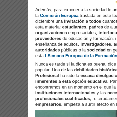
Además, para exponer a la sociedad lo an
la
Comisión Europea
traslada en este te
diciembre una
invitación a todos
cuantos
esta materia:
estudiantes
,
padres
de al
organizaciones
empresariales,
interloc
proveedores
de educación y formación,
enseñanza de adultos,
investigadores
,
a
autoridades
públicas o la
sociedad
en ge
esta
I Semana Europea de la Formación
Nunca es tarde si la dicha es buena, dice
popular. Una de las
debilidades históric
Profesional
ha sido la
escasa divulgació
inherentes a esta opción educativa
. Pa
encontramos en un momento en el que la
instituciones internacionales
y las
nece
profesionales cualificados
, reiteradame
empresarios
, empieza a surtir efecto en l