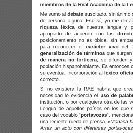
miembros de la Real Academia de la L
Me sumo al
debate
suscitado, sin ánimo d
de persona alguna. Eso sí, yo me deca
riqueza léxica
de nuestra lengua y 
apropiado de acuerdo con las
direc
posicionamiento no es óbice, sin embar
para reconocer el
carácter vivo
del i
generalización de términos
que surgen 
de manera no torticera
, se difunden y
población hispanohablante. Es entonces
su eventual incorporación al
léxico oficia
correcto.
Si no existiera la RAE habría que cre
necesidad lo evidencia el
uso de palab
institución, o por cualquiera otra de las 
Lengua de aquellos países en los que 
caso del vocablo “
portavozas
”, mencion
una reciente rueda de prensa. «
Mañana ha
Artes un acto con diferentes portavoce