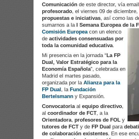
Comunicación
de este director, vía email
profesorado
, el viernes 09 de diciembre
propuestas e iniciativas
, así como las d
sumarnos a la
I Semana Europea de la 
Comisión Europea
con
un elenco
de
actividades consensuadas por
toda la comunidad educativa
.
Mi presencia en la jornada “
La FP
Dual, Valor Estratégico para la
Economía Española
”, celebrada en
Madrid el martes pasado,
organizada por la
Alianza para la
FP Dual
, la
Fundación
Bertelsmann
y Expansión.
Convocatoria
al
equipo directivo
,
al
coordinador de FCT
, a la
Orientadora
,
profesores de FOL
y
tutores de FCT
y de
FP Dual
para
debati
de colaboración existentes
. En ese enc