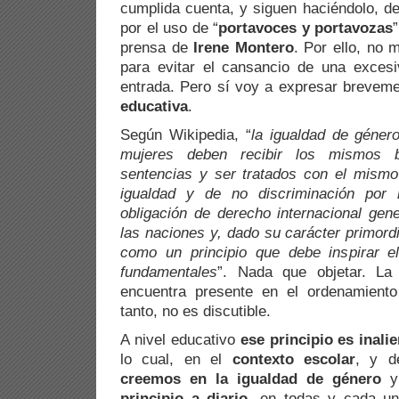
cumplida cuenta, y siguen haciéndolo, d
por el uso de “
portavoces y portavozas
prensa de
Irene Montero
. Por ello, no
para evitar el cansancio de una excesi
entrada. Pero sí voy a expresar brevem
educativa
.
Según Wikipedia, “
l
a igualdad de géner
mujeres deben recibir los mismos b
sentencias y ser tratados con el mismo 
igualdad y de no discriminación por
obligación de derecho internacional gene
las naciones y, dado su carácter primord
como un principio que debe inspirar e
fundamentales
”. Nada que objetar. La
encuentra presente en el ordenamiento 
tanto, no es discutible.
A nivel educativo
ese principio es inali
lo cual, en el
contexto escolar
, y d
creemos en la igualdad de género
principio a diario
, en todas y cada un