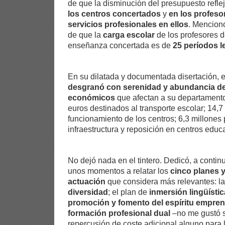
de que la disminución del presupuesto refle
los centros concertados
y
en los profeso
servicios profesionales en ellos
. Mencionó
de que la
carga escolar
de los profesores d
enseñanza concertada es de
25 períodos l
En su dilatada y documentada disertación, e
desgranó con serenidad y abundancia de 
económicos
que afectan a su departamento.
euros destinados al transporte escolar; 14,7
funcionamiento de los centros; 6,3 millones
infraestructura y reposición en centros educ
No dejó nada en el tintero. Dedicó, a contin
unos momentos a relatar los
cinco planes 
actuación
que considera más relevantes: l
diversidad
; el plan de
inmersión lingüístic
promoción y fomento del espíritu empre
formación profesional dual
–no me gustó s
repercusión de coste adicional alguno para l