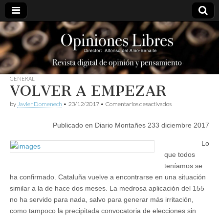
opinioneslibres
GENERAL
VOLVER A EMPEZAR
en
by
Javier Domenech
•
23/12/2017
•
Comentarios desactivados
VOLVER
A
Publicado en Diario Montañes 233 diciembre 2017
EMPEZAR
Lo
que todos
teníamos se
ha confirmado. Cataluña vuelve a encontrarse en una situación
similar a la de hace dos meses. La medrosa aplicación del 155
no ha servido para nada, salvo para generar más irritación,
como tampoco la precipitada convocatoria de elecciones sin