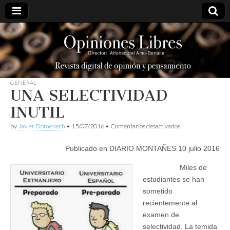
opinioneslibres
GENERAL
UNA SELECTIVIDAD
INUTIL
en
by
Javier Domenech
•
15/07/2016
•
Comentarios desactivados
UNA
SELECTIVIDAD
Publicado en DIARIO MONTAÑES 10 julio 2016
INUTIL
Miles de
estudiantes se han
sometido
recientemente al
examen de
selectividad. La temida