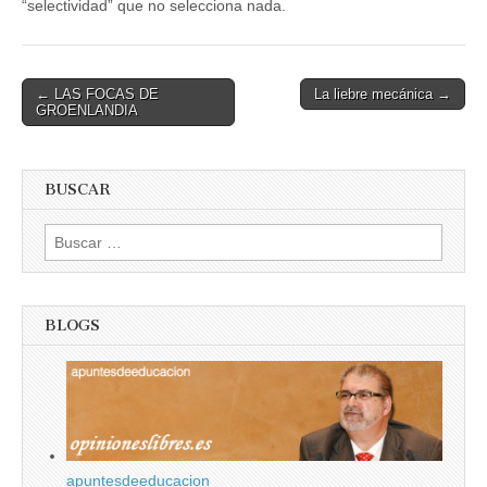
“selectividad” que no selecciona nada.
Post
← LAS FOCAS DE
La liebre mecánica →
GROENLANDIA
navigation
BUSCAR
Buscar:
BLOGS
apuntesdeeducacion