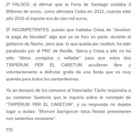
2º FALSOS: al afirmar que la Feria de Santiago costaba 3
Millones de euros, como afirmaba Colsa en 2012, cuando este
año 2016 el importe era de cien mil euros.
3º INCOMPETENTES: puesto que hablaba Colsa de “devolver
la paga de Navidad” algo que ya se hizo en parte, durante el
gobierno de Nacho, pero que, lo que queda por restituir, ha sido
paralizado por el PRC de Revilla, Sierra y Co
lsa y ello no ha
sido “óbice, cortapisa o valladar” para que estos dos
TRIPERUM PER EL CARETUM acudieran libre y
voluntariamente a disfrutar gratis de una fiesta que es muy
querida para todos los santanderinos.
Ya en tiempos de los romanos el historiador Tácito respondía a
su coetáneo Suetonio que le inquiría sobre el concepto de
“TRIPERUM PER EL CARETUM”, y su respuesta no dejaba
lugar a dudas: “Morrum barrigorum totus fiestae presentaren
non sestertius necesarie”.
P.D.