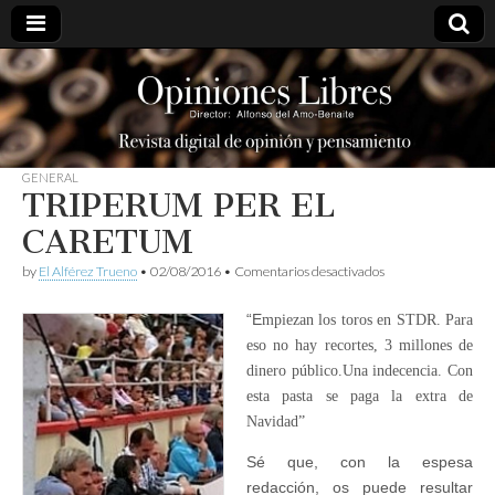
opinioneslibres
GENERAL
TRIPERUM PER EL
CARETUM
en
by
El Alférez Trueno
•
02/08/2016
•
Comentarios desactivados
TRIPERUM
PER
“E
mpiezan los toros en STDR. Para
EL
CARETUM
eso no hay recortes, 3 millones de
dinero público.Una indecencia. Con
esta pasta se paga la extra de
Navidad”
Sé que, con la espesa
redacción, os puede resultar