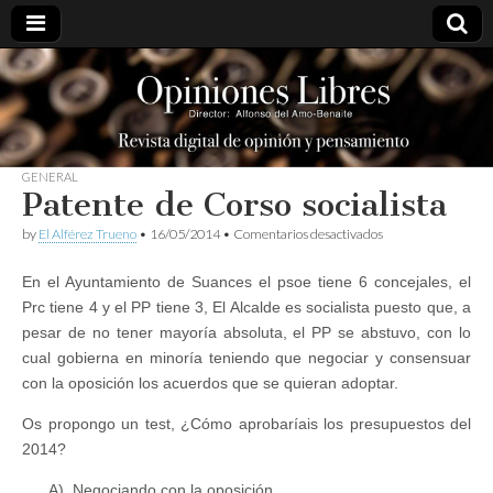
opinioneslibres
GENERAL
Patente de Corso socialista
en
by
El Alférez Trueno
•
16/05/2014
•
Comentarios desactivados
Patente
de
En el Ayuntamiento de Suances el psoe tiene 6 concejales, el
Corso
socialista
Prc tiene 4 y el PP tiene 3, El Alcalde es socialista puesto que, a
pesar de no tener mayoría absoluta, el PP se abstuvo, con lo
cual gobierna en minoría teniendo que negociar y consensuar
con la oposición los acuerdos que se quieran adoptar.
Os propongo un test, ¿Cómo aprobaríais los presupuestos del
2014?
A)
Negociando con la oposición.