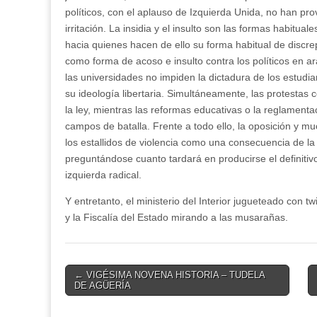
políticos, con el aplauso de Izquierda Unida, no han p
irritación. La insidia y el insulto son las formas habitual
hacia quienes hacen de ello su forma habitual de discre
como forma de acoso e insulto contra los políticos en ara
las universidades no impiden la dictadura de los estudi
su ideología libertaria. Simultáneamente, las protestas 
la ley, mientras las reformas educativas o la reglament
campos de batalla. Frente a todo ello, la oposición y m
los estallidos de violencia como una consecuencia de la
preguntándose cuanto tardará en producirse el definitivo
izquierda radical.
Y entretanto, el ministerio del Interior jugueteado con tw
y la Fiscalía del Estado mirando a las musarañas.
Post
← VIGÉSIMA NOVENA HISTORIA – TUDELA
DE AGÜERÍA
navigation