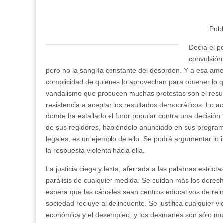
LEY,
NI
OR
Pub
Decía el po
convulsión
pero no la sangría constante del desorden. Y a esa am
complicidad de quienes lo aprovechan para obtener lo q
vandalismo que producen muchas protestas son el result
resistencia a aceptar los resultados democráticos. Lo a
donde ha estallado el furor popular contra una decisió
de sus regidores, habiéndolo anunciado en sus program
legales, es un ejemplo de ello. Se podrá argumentar lo i
la respuesta violenta hacia ella.
La justicia ciega y lenta, aferrada a las palabras estrict
parálisis de cualquier medida. Se cuidan más los derec
espera que las cárceles sean centros educativos de rein
sociedad recluye al delincuente. Se justifica cualquier v
económica y el desempleo, y los desmanes son sólo mue