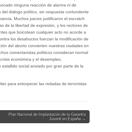
rovocado ninguna reacción de alarma ni de
es del diálogo político, sin respuesta contundente
pancia. Muchos jueces justificaron el escratch
s de la libertad de expresión, y los rectores de
antes que boicotean cualquier acto no acorde a
contra los desahucios fuerzan la modificación de
ación del aborto convierten nuestras ciudades en
uchos comentaristas políticos consideran normal
 crisis económica y el desempleo,
 estallido social ansiado por gran parte de la
itter para entorpecer las redadas de terroristas
Plan Nacional de Implantación de la Garantía
Juvenil en España →