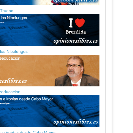
z Trueno
 los Nibelungos
eeducacion
 e ironías desde Cabo Mayor