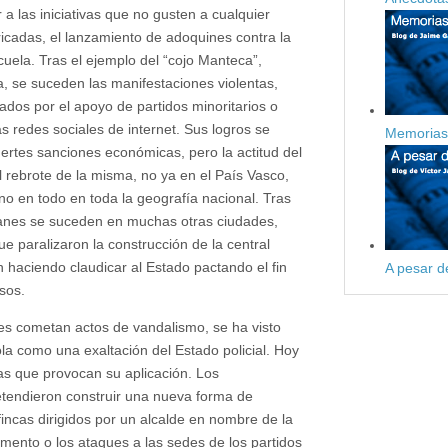
 las iniciativas que no gusten a cualquier
icadas, el lanzamiento de adoquines contra la
cuela. Tras el ejemplo del “cojo Manteca”,
, se suceden las manifestaciones violentas,
rados por el apoyo de partidos minoritarios o
as redes sociales de internet. Sus logros se
Memorias 
uertes sanciones económicas, pero la actitud del
al rebrote de la misma, no ya en el País Vasco,
no en todo en toda la geografía nacional. Tras
manes se suceden en muchas otras ciudades,
ue paralizaron la construcción de la central
 haciendo claudicar al Estado pactando el fin
A pesar d
sos.
es cometan actos de vandalismo, se ha visto
ola como una exaltación del Estado policial. Hoy
as que provocan su aplicación. Los
etendieron construir una nueva forma de
incas dirigidos por un alcalde en nombre de la
lamento o los ataques a las sedes de los partidos