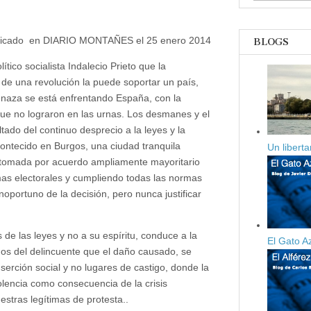
DEN
licado en DIARIO MONTAÑES el 25 enero 2014
BLOGS
lítico socialista Indalecio Prieto que la
 de una revolución la puede soportar un país,
enaza se está enfrentando España, con la
ue no lograron en las urnas. Los desmanes y el
ado del continuo desprecio a la leyes y la
contecido en Burgos, una ciudad tranquila
Un libert
n tomada por acuerdo ampliamente mayoritario
as electorales y cumpliendo todas las normas
noportuno de la decisión, pero nunca justificar
as de las leyes y no a su espíritu, conduce a la
El Gato A
hos del delincuente que el daño causado, se
serción social y no lugares de castigo, donde la
iolencia como consecuencia de la crisis
stras legítimas de protesta..