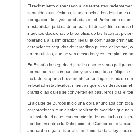
El recibimiento dispensado a los terroristas recienteme
sometidas sus víctimas, la tolerancia a los desplantes de
derogación de leyes aprobadas en el Parlamento cuando
inestabilidad jurídica de un país. El descrédito a que 
inauditas decisiones o la parálisis de las fiscalías, pidie
tolerancia a la inmigración ilegal, la continuada crimin
detenciones seguidas de inmediata puesta enlibertad, c
orden público, que se ven acosadas y contemplan como su
En España la seguridad jurídica esta rozando peligrosame
normal paga sus impuestos y se ve sujeto a múltiples r
multado si aparca brevemente en un lugar prohibido o r
velocidad establecidos, mientras que otros destrozan el 
graffiti o las calles se convierten en basureros tras el t
El alcalde de Burgos inició una obra anunciada con tod
corporaciones municipales realizando medidas que no s
ha bastado el desencadenamiento de una lucha callejer
heridos, mientras la Delegación del Gobierno de la ciu
anunciaba o garantizar el cumplimiento de la ley, para