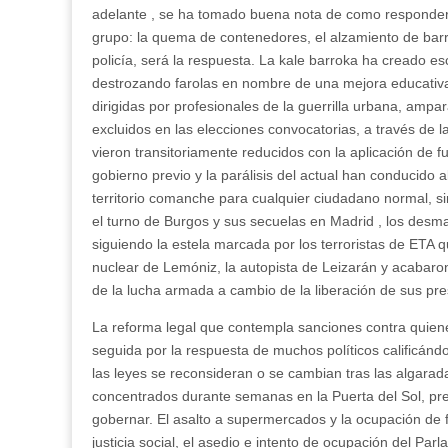
adelante , se ha tomado buena nota de como responder a
grupo: la quema de contenedores, el alzamiento de barr
policía, será la respuesta. La kale barroka ha creado es
destrozando farolas en nombre de una mejora educativa
dirigidas por profesionales de la guerrilla urbana, ampa
excluidos en las elecciones convocatorias, a través de l
vieron transitoriamente reducidos con la aplicación de f
gobierno previo y la parálisis del actual han conducido 
territorio comanche para cualquier ciudadano normal, si
el turno de Burgos y sus secuelas en Madrid , los des
siguiendo la estela marcada por los terroristas de ETA q
nuclear de Lemóniz, la autopista de Leizarán y acabaron
de la lucha armada a cambio de la liberación de sus pre
La reforma legal que contempla sanciones contra quien
seguida por la respuesta de muchos políticos calificánd
las leyes se reconsideran o se cambian tras las algarad
concentrados durante semanas en la Puerta del Sol, pr
gobernar. El asalto a supermercados y la ocupación de f
justicia social, el asedio e intento de ocupación del Par