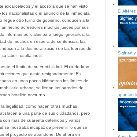
nte excarcelados y el acoso a que se han visto
El Alfére
 los nacionalistas o el anuncio de la inmediata
 llegue otro turno de gobierno, conducen a la
se han hecho acreedores muchos jueces por sus
ndo informes policiales para luego ignorarlos, la
alidad de muchos en espera de sentencias, las
onducen a la desmoralización de las fuerzas del
Sigfried y
 labor resulta inútil.
nte el límite de su credibilidad. El ciudadano
estricciones que acata resignadamente. Es
ebasa en unos pocos kilómetros los límites de
mobiliario urbano, se llenan las paredes de
apuntesd
olerado botellón nocturno.
a la legalidad, como hacen otras muchas
atisfacen a una parte de sus ciudadanos, pero
a con más de cuarenta detenidos y varios
dad se mostraba incapaz de prevenir lo que se
 que el proyecto se abandone. De ahora en
Anécdotas