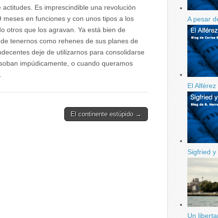
e actitudes. Es imprescindible una revolución
9 meses en funciones y con unos tipos a los
A pesar d
o otros que los agravan. Ya está bien de
en de tenernos como rehenes de sus planes de
decentes deje de utilizarnos para consolidarse
ue soban impúdicamente, o cuando queramos
o.
El Alfére
El continente estúpido →
Sigfried y
Un libert