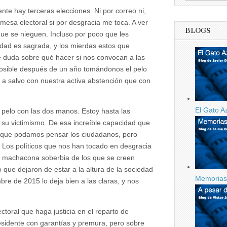
ce
ente hay terceras elecciones. Ni por correo ni,
idad…
mesa electoral si por desgracia me toca. A ver
BLOGS
que se nieguen. Incluso por poco que les
dad es sagrada, y los mierdas estos que
 duda sobre qué hacer si nos convocan a las
posible después de un año tomándonos el pelo
 a salvo con nuestra activa abstención que con
El Gato A
pelo con las dos manos. Estoy hasta las
 su victimismo. De esa increíble capacidad que
lo que podamos pensar los ciudadanos, pero
. Los políticos que nos han tocado en desgracia
 la machacona soberbia de los que se creen
que dejaron de estar a la altura de la sociedad
Memorias 
re de 2015 lo deja bien a las claras, y nos
toral que haga justicia en el reparto de
esidente con garantías y premura, pero sobre