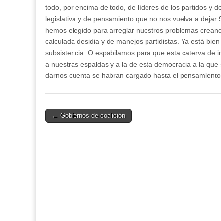
todo, por encima de todo, de líderes de los partidos y d
legislativa y de pensamiento que no nos vuelva a dejar 
hemos elegido para arreglar nuestros problemas creand
calculada desidia y de manejos partidistas. Ya está bi
subsistencia. O espabilamos para que esta caterva de in
a nuestras espaldas y a la de esta democracia a la q
darnos cuenta se habran cargado hasta el pensamient
Post
← Gobiernos de coalición
navigation