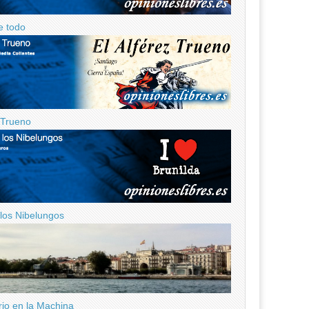
e todo
z Trueno
 los Nibelungos
ario en la Machina