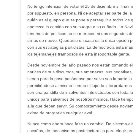
dul
No tengo intención de votar el 25 de diciembre si finalm
Nav
por supuesto, en persona. Ni de aceptar ser parte de la 
quién es el guapo que se pone a perseguir a todos los 
apetezca la comida con su suegra o su cuñado. La Navi
tenemos de políticos no se merecen ni dos segundos de
urnas de nuevo. Quedarse en casa es la única opción 
con sus estrategias partidistas. La democracia está más
los tejemanejes tramposos de esta insoportable gente.
Desde noviembre del año pasado nos están tomando el 
narices de sus discursos, sus amenazas, sus negativas,
tienen para la pose pasándose por salva sea la parte 
permitiéndose al mismo tiempo el lujo de interpretarnos
son una pandilla de insolventes intelectuales con toda
únicos para salvarnos de nosotros mismos. Hace tiempo 
a la que deben servir. Su comportamiento desde noviemb
exime de otorgarles cualquier aval.
Nunca como ahora hace falta un cambio. De sistema elec
escaños, de mecanismos postelectorales para elegir pr