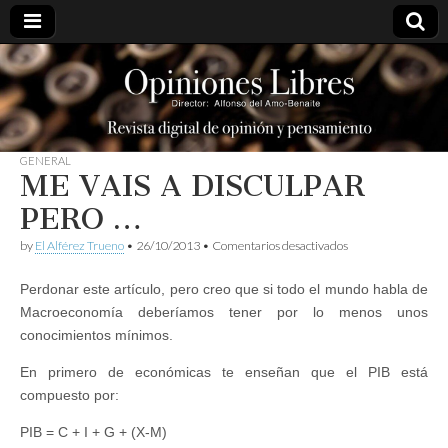
opinioneslibres
GENERAL
ME VAIS A DISCULPAR
PERO …
en
by
El Alférez Trueno
•
26/10/2013
•
Comentarios desactivados
ME
VAIS
Perdonar este artículo, pero creo que si todo el mundo habla de
A
DISCULPAR
Macroeconomía deberíamos tener por lo menos unos
PERO
conocimientos mínimos.
…
En primero de económicas te enseñan que el PIB está
compuesto por:
PIB = C + I + G + (X-M)