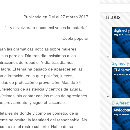
E
RQUE
Publicado en DM el 27 marzo 2017
BLOGS
“…y si volviera a nacer, mil veces la mataría”.
Copla popular
egan las dramáticas noticias sobre mujeres
sus parejas. Día tras día, asistimos a las
raciones de repudio. Y día tras día nos
Sigfried y
lacra. El tema ha pasado de aparecer en las
e irritación, en la que policías, jueces,
edidas de protección o prevención. Más de 24
 teléfonos de asistencia y centros de ayuda,
íctimas, sin contar con los miles de agresiones
s previamente, y sigue el ascenso.
El Alfére
etalles de dónde y cómo se cometió, de si
ente se oculta: la identidad del responsable. No
 con o sin el rostro cubierto. Hablo de su