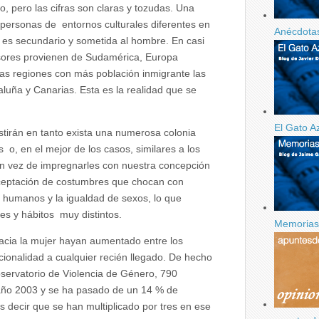
 pero las cifras son claras y tozudas. Una
 personas de entornos culturales diferentes en
Anécdotas
r es secundario y sometida al hombre. En casi
resores provienen de Sudamérica, Europa
las regiones con más población inmigrante las
aluña y Canarias. Esta es la realidad que se
El Gato A
tirán en tanto exista una numerosa colonia
 o, en el mejor de los casos, similares a los
n vez de impregnarles con nuestra concepción
 aceptación de costumbres que chocan con
 humanos y la igualdad de sexos, lo que
s y hábitos muy distintos.
Memorias 
hacia la mujer hayan aumentado entre los
cionalidad a cualquier recién llegado. De hecho
bservatorio de Violencia de Género, 790
 año 2003 y se ha pasado de un 14 % de
s decir que se han multiplicado por tres en ese