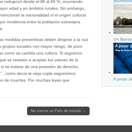
apuntesd
se redujeron desde el 86 al 60 %, ocurriendo
ayor edad y en ámbitos rurales. Sin embargo,
mencionan la nacionalidad ni el origen cultural
or incidencia entre la población extranjera
a.
Un libert
las medidas preventivas deben dirigirse a la raíz
 grupos sociales con mayor riesgo, de poco
tas como se cambia una cultura. Si seguimos
e se resisten a aceptar los valores de la
si se tratase de una posesión de derecho,
” , como decía la vieja copla seguiremos
A pesar d
teo de muertes. Por muchas leyes que
No somos un País de mierda →