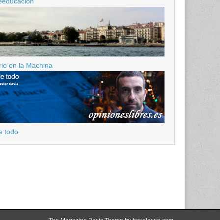
eeducacion
ario en la Machina
e todo