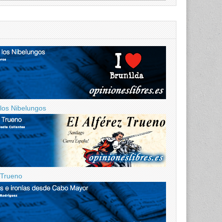
 los Nibelungos
z Trueno