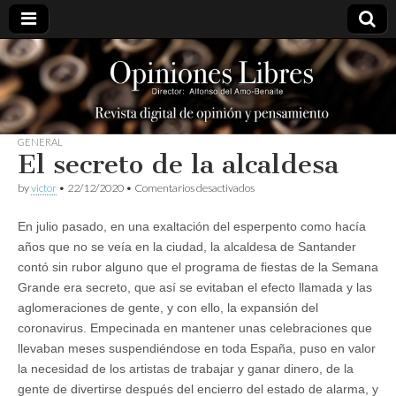
opinioneslibres
GENERAL
El secreto de la alcaldesa
en
by
victor
•
22/12/2020
•
Comentarios desactivados
El
secreto
En julio pasado, en una exaltación del esperpento como hacía
de
la
años que no se veía en la ciudad, la alcaldesa de Santander
alcaldesa
contó sin rubor alguno que el programa de fiestas de la Semana
Grande era secreto, que así se evitaban el efecto llamada y las
aglomeraciones de gente, y con ello, la expansión del
coronavirus. Empecinada en mantener unas celebraciones que
llevaban meses suspendiéndose en toda España, puso en valor
la necesidad de los artistas de trabajar y ganar dinero, de la
gente de divertirse después del encierro del estado de alarma, y