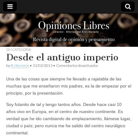
opinioneslibres
SIN CATEGORÍA
Desde el antiguo imperio
en
by
R. Herreros
•
21/02/2013
•
Comentarios desactivados
Desde
el
Una de las cosas que siempre he llevado a rajatabla de las
antiguo
imperio
muchas que me enseñaron mis padres, es la de empezar por el
principio, por la presentación.
Soy fulanito de tal y tengo tantos años. Desde hace casi 10
años vivo en Europa, en el centro de nuestro continente. Es
verdad que he ido cambiando de emplazamiento, llámese lugar,
ciudad o país; pero nunca me he salido del centro neurálgico
continental.