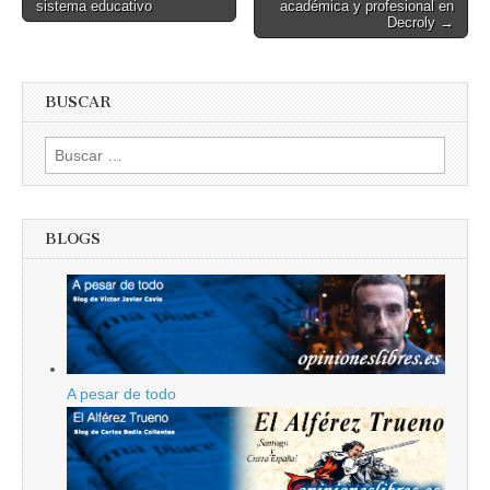
sistema educativo
académica y profesional en
navigation
Decroly →
BUSCAR
Buscar:
BLOGS
A pesar de todo