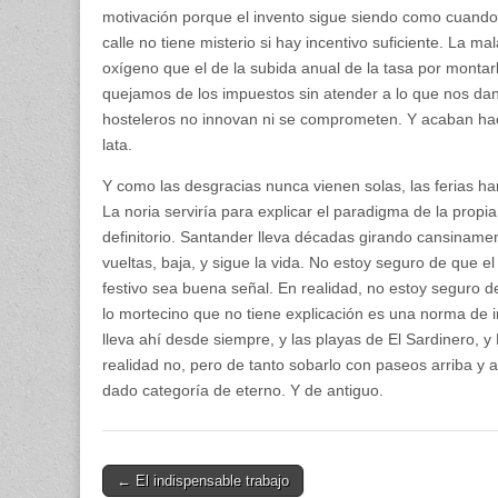
motivación porque el invento sigue siendo como cuando 
calle no tiene misterio si hay incentivo suficiente. La m
oxígeno que el de la subida anual de la tasa por montar
quejamos de los impuestos sin atender a lo que nos dan
hosteleros no innovan ni se comprometen. Y acaban hac
lata.
Y como las desgracias nunca vienen solas, las ferias ha
La noria serviría para explicar el paradigma de la propia
definitorio. Santander lleva décadas girando cansiname
vueltas, baja, y sigue la vida. No estoy seguro de que e
festivo sea buena señal. En realidad, no estoy seguro 
lo mortecino que no tiene explicación es una norma de 
lleva ahí desde siempre, y las playas de El Sardinero, 
realidad no, pero de tanto sobarlo con paseos arriba y a
dado categoría de eterno. Y de antiguo.
Post
← El indispensable trabajo