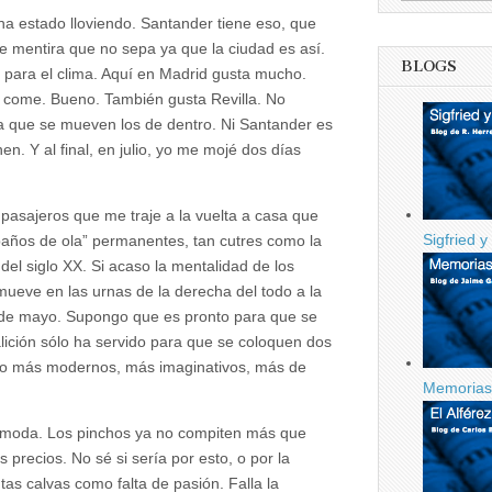
a estado lloviendo. Santander tiene eso, que
e mentira que no sepa ya que la ciudad es así.
BLOGS
a para el clima. Aquí en Madrid gusta mucho.
se come. Bueno. También gusta Revilla. No
n la que se mueven los de dentro. Ni Santander es
en. Y al final, en julio, yo me mojé dos días
asajeros que me traje a la vuelta a casa que
Sigfried y
“baños de ola” permanentes, tan cutres como la
del siglo XX. Si acaso la mentalidad de los
ueve en las urnas de la derecha del todo a la
l de mayo. Supongo que es pronto para que se
lición sólo ha servido para que se coloquen dos
ago más modernos, más imaginativos, más de
Memorias 
de moda. Los pinchos ya no compiten más que
s precios. No sé si sería por esto, o por la
ntas calvas como falta de pasión. Falla la