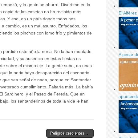
empezó, y la gente se aburre. Divertirse en la
ala copia de las casetas no ha recibido más
El Alfére
las. Y eso, en un país donde todos nos
 a cambio, es un mal asunto. Enfadados, los
iendo los pinchos con lomo frío y pimientos de
n perdido este año la noria. No la han montado.
A pesar d
 ciudad, y su ausencia en estas fiestas es
nte sobre el mismo eje. La gente sube, da unas
l que la noria haya desaparecido del escenario
de que sea señal de nada, porque en Santander
inveterado cumplimiento. Faltaría más. La bahía
y El Sardinero, y el Paseo de Pereda. Que en
apuntesd
bajo, los santanderinos de toda la vida le han
Peligros crecientes →