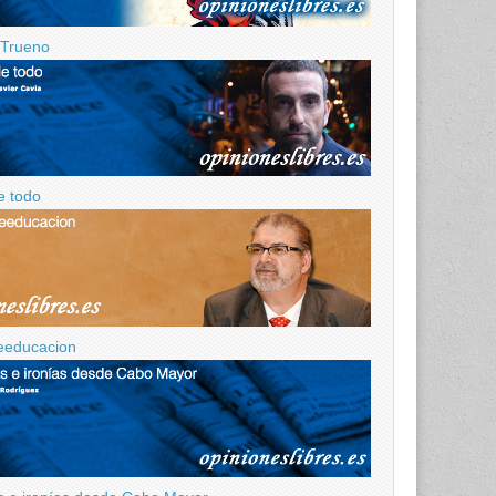
z Trueno
e todo
eeducacion