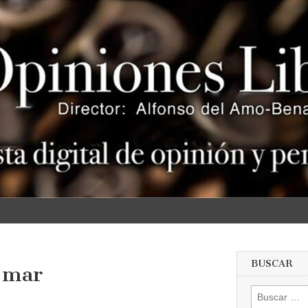
s
BUSCAR
l mar
Buscar: