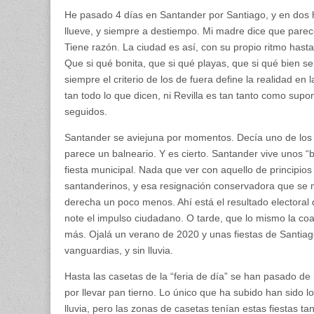
mirando
He pasado 4 días en Santander por Santiago, y en dos h
al
mar
llueve, y siempre a destiempo. Mi madre dice que parec
Tiene razón. La ciudad es así, con su propio ritmo hast
Que si qué bonita, que si qué playas, que si qué bien 
siempre el criterio de los de fuera define la realidad e
tan todo lo que dicen, ni Revilla es tan tanto como supon
seguidos.
Santander se aviejuna por momentos. Decía uno de los p
parece un balneario. Y es cierto. Santander vive unos 
fiesta municipal. Nada que ver con aquello de principios 
santanderinos, y esa resignación conservadora que se m
derecha un poco menos. Ahí está el resultado electora
note el impulso ciudadano. O tarde, que lo mismo la coa
más. Ojalá un verano de 2020 y unas fiestas de Santi
vanguardias, y sin lluvia.
Hasta las casetas de la “feria de día” se han pasado 
por llevar pan tierno. Lo único que ha subido han sido lo
lluvia, pero las zonas de casetas tenían estas fiestas ta